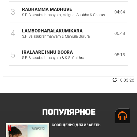
RADHAMMA MADHUVE
3
04:54
S.P. Balasubrahmanyam, Malgudi Shubha & Chorus
LAMBODHARALAKUMIKARA
4
06:48
S.P. Balasubrahmanyam & Manjula Gururaj
IRALAARE INNU DOORA
5
05:13
S.P. Balasubrahmanyam & K.S. Chithra
10.03.26
ПОПУЛЯРНОЕ
СООБЩЕНИЯ ДЛЯ ИЗАБЕЛЬ