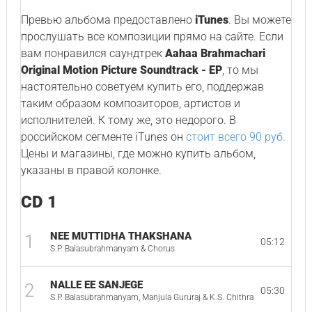
Превью альбома предоставлено
iTunes
. Вы можете
прослушать все композиции прямо на сайте. Если
вам понравился саундтрек
Aahaa Brahmachari
Original Motion Picture Soundtrack - EP
, то мы
настоятельно советуем купить его, поддержав
таким образом композиторов, артистов и
исполнителей. К тому же, это недорого. В
российском сегменте iTunes он
стоит всего 90 руб.
Цены и магазины, где можно купить альбом,
указаны в правой колонке.
CD 1
NEE MUTTIDHA THAKSHANA
1
05:12
S.P. Balasubrahmanyam & Chorus
NALLE EE SANJEGE
2
05:30
S.P. Balasubrahmanyam, Manjula Gururaj & K.S. Chithra