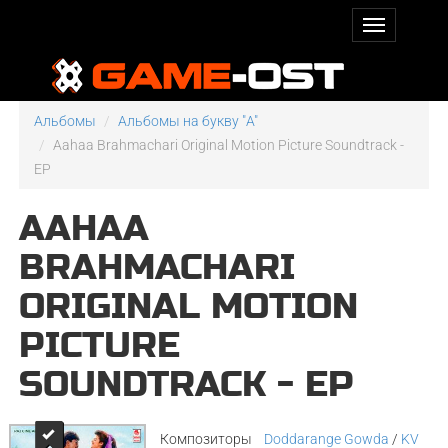
Альбомы
Альбомы на букву "A"
Aahaa Brahmachari Original Motion Picture Soundtrack -
EP
AAHAA
BRAHMACHARI
ORIGINAL MOTION
PICTURE
SOUNDTRACK - EP
Композиторы
Doddarange Gowda
/
KV