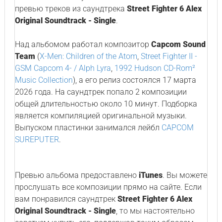
превью треков из саундтрека
Street Fighter 6 Alex
Original Soundtrack - Single
.
Над альбомом работал композитор
Capcom Sound
Team
(
X-Men: Children of the Atom
,
Street Fighter II -
GSM Capcom 4- / Alph Lyra
,
1992 Hudson CD-Rom²
Music Collection
), а его релиз состоялся 17 марта
2026 года. На саундтрек попало 2 композиции
общей длительностью около 10 минут. Подборка
является компиляцией оригинальной музыки.
Выпуском пластинки занимался лейбл
CAPCOM
SUREPUTER
.
Превью альбома предоставлено
iTunes
. Вы можете
прослушать все композиции прямо на сайте. Если
вам понравился саундтрек
Street Fighter 6 Alex
Original Soundtrack - Single
, то мы настоятельно