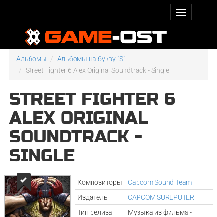
Альбомы
Альбомы на букву "S"
Street Fighter 6 Alex Original Soundtrack - Single
STREET FIGHTER 6
ALEX ORIGINAL
SOUNDTRACK -
SINGLE
Композиторы
Capcom Sound Team
Издатель
CAPCOM SUREPUTER
Тип релиза
Музыка из фильма -