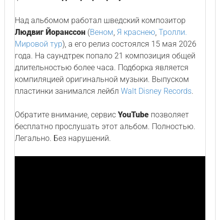
Над альбомом работал шведский композитор
Людвиг Йоранссон
(
Веном
,
Я краснею
,
Тролли.
Мировой тур
), а его релиз состоялся 15 мая 2026
года. На саундтрек попало 21 композиция общей
длительностью более часа. Подборка является
компиляцией оригинальной музыки. Выпуском
пластинки занимался лейбл
Walt Disney Records
.
Обратите внимание, сервис
YouTube
позволяет
бесплатно прослушать этот альбом. Полностью.
Легально. Без нарушений.