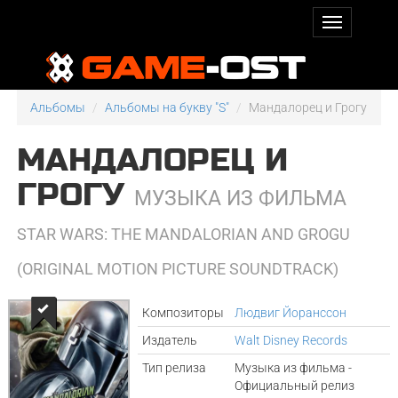
Альбомы
Альбомы на букву "S"
Мандалорец и Грогу
МАНДАЛОРЕЦ И
ГРОГУ
МУЗЫКА ИЗ ФИЛЬМА
STAR WARS: THE MANDALORIAN AND GROGU
(ORIGINAL MOTION PICTURE SOUNDTRACK)
Композиторы
Людвиг Йоранссон
Издатель
Walt Disney Records
Тип релиза
Музыка из фильма -
Официальный релиз