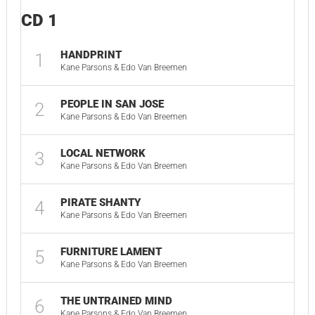
CD 1
HANDPRINT
1
05
Kane Parsons & Edo Van Breemen
PEOPLE IN SAN JOSE
2
03
Kane Parsons & Edo Van Breemen
LOCAL NETWORK
3
04
Kane Parsons & Edo Van Breemen
PIRATE SHANTY
4
01
Kane Parsons & Edo Van Breemen
FURNITURE LAMENT
5
04
Kane Parsons & Edo Van Breemen
THE UNTRAINED MIND
6
03
Kane Parsons & Edo Van Breemen