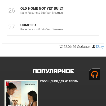
OLD HOME NOT YET BUILT
26
05
Kane Parsons & Edo Van Breemen
COMPLEX
27
06
Kane Parsons & Edo Van Breemen
22.06.26 Добавил:
D!zzy
ПОПУЛЯРНОЕ
СООБЩЕНИЯ ДЛЯ ИЗАБЕЛЬ