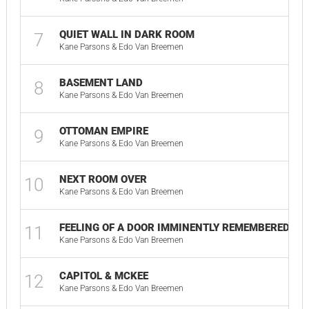
QUIET WALL IN DARK ROOM
7
03
Kane Parsons & Edo Van Breemen
BASEMENT LAND
8
05
Kane Parsons & Edo Van Breemen
OTTOMAN EMPIRE
9
02
Kane Parsons & Edo Van Breemen
NEXT ROOM OVER
10
01
Kane Parsons & Edo Van Breemen
FEELING OF A DOOR IMMINENTLY REMEMBERED
11
01
Kane Parsons & Edo Van Breemen
CAPITOL & MCKEE
12
00
Kane Parsons & Edo Van Breemen