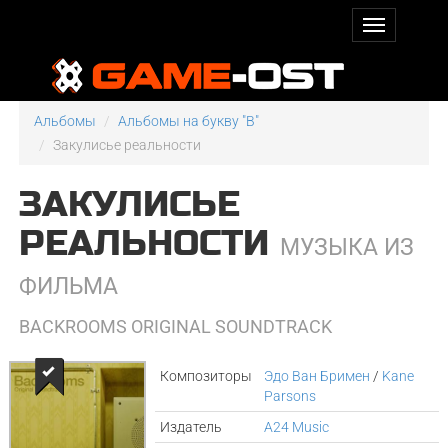
Альбомы
Альбомы на букву "B"
Закулисье реальности
ЗАКУЛИСЬЕ
РЕАЛЬНОСТИ
МУЗЫКА ИЗ
ФИЛЬМА
BACKROOMS ORIGINAL SOUNDTRACK
Композиторы
Эдо Ван Бримен
/
Kane
Parsons
Издатель
A24 Music