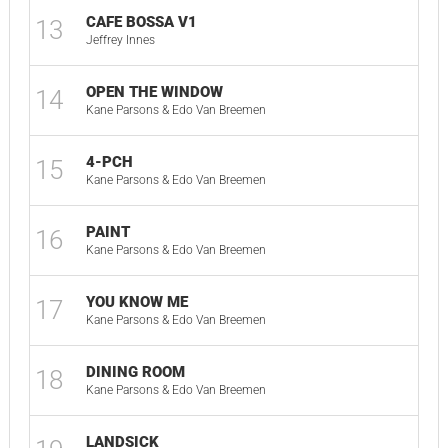
CAFE BOSSA V1
13
02
Jeffrey Innes
OPEN THE WINDOW
14
02
Kane Parsons & Edo Van Breemen
4-PCH
15
04
Kane Parsons & Edo Van Breemen
PAINT
16
01
Kane Parsons & Edo Van Breemen
YOU KNOW ME
17
02
Kane Parsons & Edo Van Breemen
DINING ROOM
18
08
Kane Parsons & Edo Van Breemen
LANDSICK