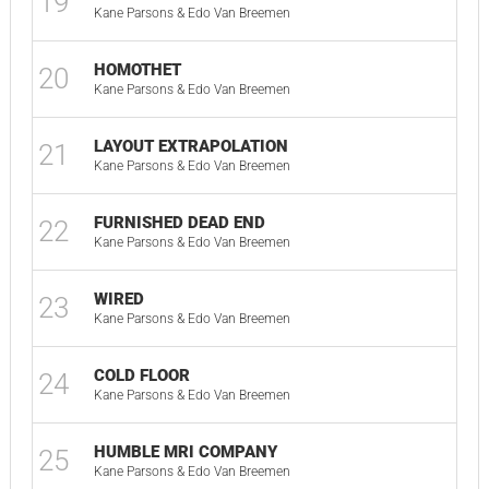
19
02
Kane Parsons & Edo Van Breemen
HOMOTHET
20
01
Kane Parsons & Edo Van Breemen
LAYOUT EXTRAPOLATION
21
03
Kane Parsons & Edo Van Breemen
FURNISHED DEAD END
22
02
Kane Parsons & Edo Van Breemen
WIRED
23
01
Kane Parsons & Edo Van Breemen
COLD FLOOR
24
02
Kane Parsons & Edo Van Breemen
HUMBLE MRI COMPANY
25
06
Kane Parsons & Edo Van Breemen