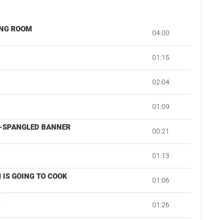
ING ROOM
04:00
01:15
02:04
01:09
R-SPANGLED BANNER
00:21
01:13
 IS GOING TO COOK
01:06
E
01:26