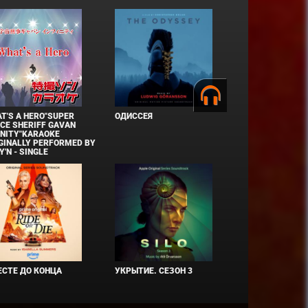
T'S A HERO"SUPER
ОДИССЕЯ
CE SHERIFF GAVAN
INITY"KARAOKE
GINALLY PERFORMED BY
Y'N - SINGLE
СТЕ ДО КОНЦА
УКРЫТИЕ. СЕЗОН 3