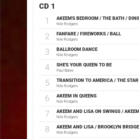
CD 1
AKEEM'S BEDROOM / THE BATH / DIN
1
Nile Rodgers
FANFARE / FIREWORKS / BALL
2
Nile Rodgers
BALLROOM DANCE
3
Nile Rodgers
SHE'S YOUR QUEEN TO BE
4
Paul Bates
TRANSITION TO AMERICA / THE STA
5
Nile Rodgers
AKEEM IN QUEENS
6
Nile Rodgers
AKEEM AND LISA ON SWINGS / AKEEM
7
Nile Rodgers
AKEEM AND LISA / BROOKLYN BRIDG
8
Nile Rodgers