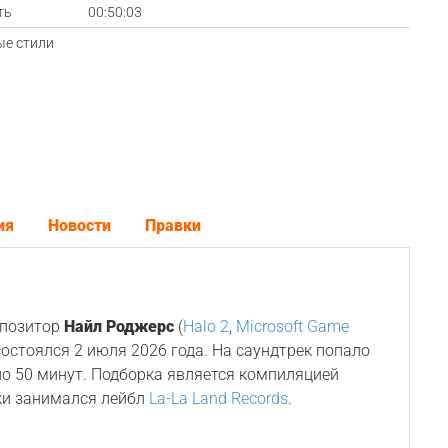
ть
00:50:03
е стили
ия
Новости
Правки
мпозитор
Найл Роджерс
(
Halo 2
,
Microsoft Game
з состоялся 2 июля 2026 года. На саундтрек попало
о 50 минут. Подборка является компиляцией
ки занимался лейбл
La-La Land Records
.