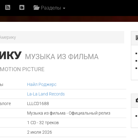
Разделы
 Америку
РИКУ
МУЗЫКА ИЗ ФИЛЬМА
 MOTION PICTURE
ры
Найл Роджерс
La-La Land Records
алоге
LLLCD1688
Музыка из фильма - Официальный релиз
1 CD - 32 треков
а
2 июля 2026