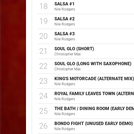
SALSA #1
18
Nile Rodgers
SALSA #2
19
Nile Rodgers
SALSA #3
20
Nile Rodgers
SOUL GLO (SHORT)
21
Christopher Max
SOUL GLO (LONG WITH SAXOPHONE)
22
Christopher Max
KING'S MOTORCADE (ALTERNATE MIX
23
Nile Rodgers
ROYAL FAMILY LEAVES TOWN (ALTERN
24
Nile Rodgers
THE BATH / DINING ROOM (EARLY DE
25
Nile Rodgers
BONDO FIGHT (UNUSED EARLY DEMO)
26
Nile Rodgers