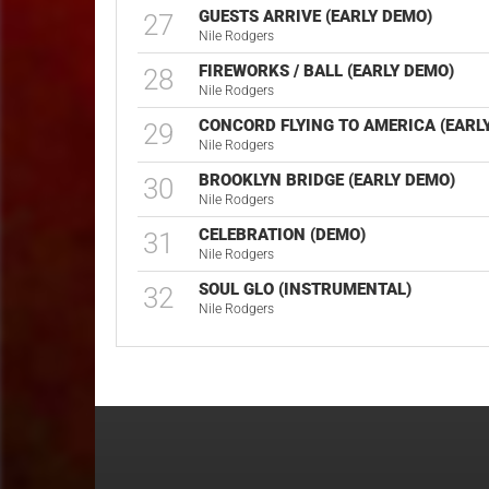
GUESTS ARRIVE (EARLY DEMO)
27
Nile Rodgers
FIREWORKS / BALL (EARLY DEMO)
28
Nile Rodgers
CONCORD FLYING TO AMERICA (EARL
29
Nile Rodgers
BROOKLYN BRIDGE (EARLY DEMO)
30
Nile Rodgers
CELEBRATION (DEMO)
31
Nile Rodgers
SOUL GLO (INSTRUMENTAL)
32
Nile Rodgers