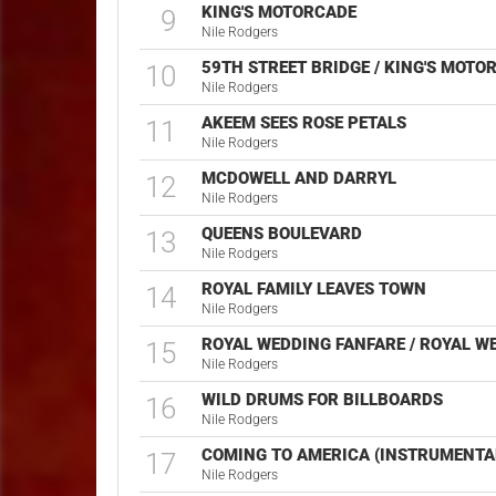
KING'S MOTORCADE
9
Nile Rodgers
59TH STREET BRIDGE / KING'S MOTO
10
Nile Rodgers
AKEEM SEES ROSE PETALS
11
Nile Rodgers
MCDOWELL AND DARRYL
12
Nile Rodgers
QUEENS BOULEVARD
13
Nile Rodgers
ROYAL FAMILY LEAVES TOWN
14
Nile Rodgers
ROYAL WEDDING FANFARE / ROYAL W
15
Nile Rodgers
WILD DRUMS FOR BILLBOARDS
16
Nile Rodgers
COMING TO AMERICA (INSTRUMENTA
17
Nile Rodgers