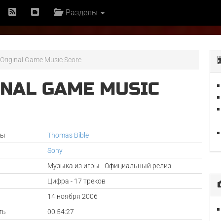
Разделы
 Original Game Music Score
INAL GAME MUSIC
ры
Thomas Bible
Sony
Музыка из игры - Официальный релиз
Цифра - 17 треков
а
14 ноября 2006
ть
00:54:27