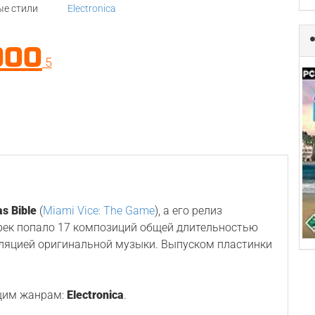
е стили
Electronica
000
5
s Bible
(
Miami Vice: The Game
), а его релиз
трек попало 17 композиций общей длительностью
иляцией оригинальной музыки. Выпуском пластинки
щим жанрам:
Electronica
.