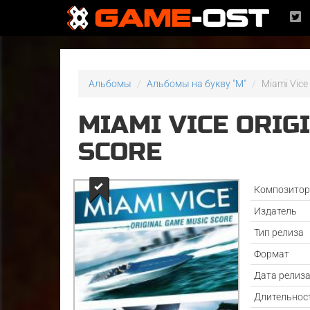
Альбомы
Альбомы на букву "M"
Miami Vice
MIAMI VICE ORIG
SCORE
Композито
Издатель
Тип релиза
Формат
Дата релиз
Длительнос