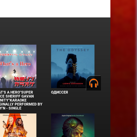
T'S A HERO"SUPER
ОДИССЕЯ
CE SHERIFF GAVAN
INITY"KARAOKE
GINALLY PERFORMED BY
Y'N - SINGLE