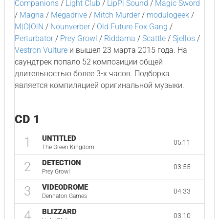
Companions
/
Light Club
/
LipPi Sound
/
Magic Sword
/
Magna
/
Megadrive
/
Mitch Murder
/
modulogeek
/
M|O|O|N
/
Nounverber
/
Old Future Fox Gang
/
Perturbator
/
Prey Growl
/
Riddarna
/
Scattle
/
Sjellos
/
Vestron Vulture
и вышел 23 марта 2015 года. На
саундтрек попало 52 композиции общей
длительностью более 3-х часов. Подборка
является компиляцией оригинальной музыки.
CD 1
UNTITLED
1
05:11
The Green Kingdom
DETECTION
2
03:55
Prey Growl
VIDEODROME
3
04:33
Dennaton Games
BLIZZARD
4
03:10