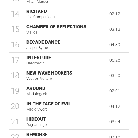
Mitch Murder
RICHARD
14
02:12
Life Companions
CHAMBER OF REFLECTIONS
15
03:12
Sjellos
DECADE DANCE
16
04:39
Jasper Byrne
INTERLUDE
17
05:26
Chromacle
NEW WAVE HOOKERS
18
03:50
Vestron Vulture
AROUND
19
02:01
Modulogeek
IN THE FACE OF EVIL
20
04:12
Magic Sword
HIDEOUT
21
03:04
Dag Unenge
REMORSE
22
03:18