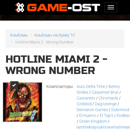
Альбомы
Альбомы на букву "H"
Hotline Miami 2 - Wrong Number
HOTLINE MIAMI 2 -
WRONG NUMBER
Композиторы
Auto Delta Time
/
Benny
Smiles
/
Carpenter Brut
/
Castanets
/
Chromacle
/
CiniMod
/
Dag Unenge
/
Dennaton Games
/
Dubmood
/
El Huervo
/
El Tigr3
/
Endles
/
Green Kingdom
/
iamthekidyouknowwhatimea