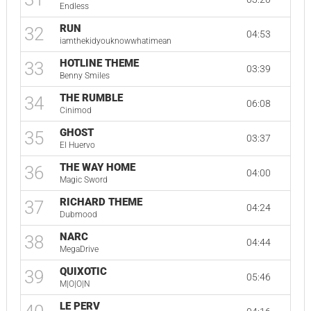
Endless
RUN
32
04:53
iamthekidyouknowwhatimean
HOTLINE THEME
33
03:39
Benny Smiles
THE RUMBLE
34
06:08
Cinimod
GHOST
35
03:37
El Huervo
THE WAY HOME
36
04:00
Magic Sword
RICHARD THEME
37
04:24
Dubmood
NARC
38
04:44
MegaDrive
QUIXOTIC
39
05:46
M|O|O|N
LE PERV