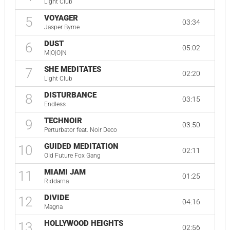
Light Club
VOYAGER
5
03:34
Jasper Byrne
DUST
6
05:02
M|O|O|N
SHE MEDITATES
7
02:20
Light Club
DISTURBANCE
8
03:15
Endless
TECHNOIR
9
03:50
Perturbator feat. Noir Deco
GUIDED MEDITATION
10
02:11
Old Future Fox Gang
MIAMI JAM
11
01:25
Riddarna
DIVIDE
12
04:16
Magna
HOLLYWOOD HEIGHTS
13
02:56