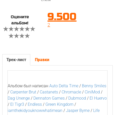
9.500
Оцените
альбом!
2
Трек-лист
Правки
Альбом был написан
Auto Delta Time
/
Benny Smiles
/
Carpenter Brut
/
Castanets
/
Chromacle
/
CiniMod
/
Dag Unenge
/
Dennaton Games
/
Dubmood
/
El Huervo
/
El Tigr3
/
Endless
/
Green Kingdom
/
iamthekidyouknowwhatimean
/
Jasper Byrne
/
Life