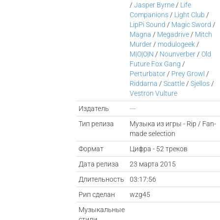
/
Jasper Byrne
/
Life
Companions
/
Light Club
/
LipPi Sound
/
Magic Sword
/
Magna
/
Megadrive
/
Mitch
Murder
/
modulogeek
/
M|O|O|N
/
Nounverber
/
Old
Future Fox Gang
/
Perturbator
/
Prey Growl
/
Riddarna
/
Scattle
/
Sjellos
/
Vestron Vulture
Издатель
---
Тип релиза
Музыка из игры - Rip / Fan-
made selection
Формат
Цифра - 52 треков
Дата релиза
23 марта 2015
Длительность
03:17:56
Рип сделан
wzg45
Музыкальные
стили