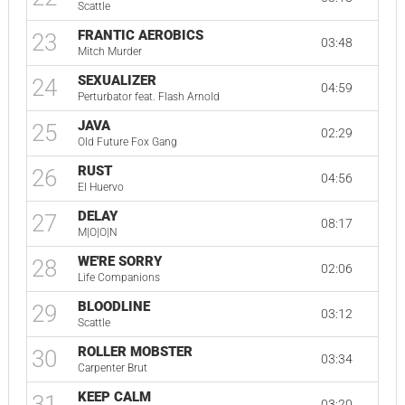
Scattle
FRANTIC AEROBICS
23
03:48
Mitch Murder
SEXUALIZER
24
04:59
Perturbator feat. Flash Arnold
JAVA
25
02:29
Old Future Fox Gang
RUST
26
04:56
El Huervo
DELAY
27
08:17
M|O|O|N
WE'RE SORRY
28
02:06
Life Companions
BLOODLINE
29
03:12
Scattle
ROLLER MOBSTER
30
03:34
Carpenter Brut
KEEP CALM
31
03:20