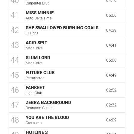
40
04:16
Carpenter Brut
MISS MINNIE
41
05:06
Auto Delta Time
SHE SWALLOWED BURNING COALS
42
04:39
El Tigr3
ACID SPIT
43
04:41
MegaDrive
SLUM LORD
44
05:00
MegaDrive
FUTURE CLUB
45
04:49
Perturbator
FAHKEET
46
02:52
Light Club
ZEBRA BACKGROUND
47
02:32
Dennaton Games
YOU ARE THE BLOOD
48
04:09
Castanets
HOTLINE 3