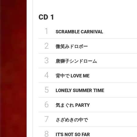
CD 1
1
SCRAMBLE CARNIVAL
2
微笑みドロボー
3
唐獅子シンドローム
4
背中で LOVE ME
5
LONELY SUMMER TIME
6
気まぐれ PARTY
7
さざめきの中で
8
IT'S NOT SO FAR