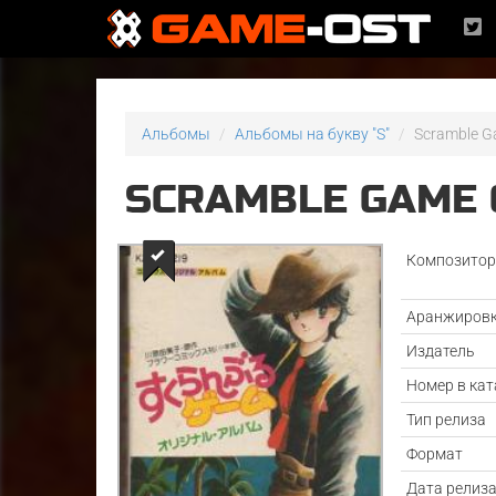
Альбомы
Альбомы на букву "S"
Scramble G
SCRAMBLE GAME 
Композито
Аранжиров
Издатель
Номер в кат
Тип релиза
Формат
Дата релиз