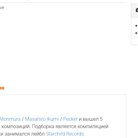
ые
ия
 Morimura
/
Masahiro Ikumi
/
Pecker
и вышел 5
10 композиций. Подборка является компиляцией
ки занимался лейбл
Starchild Records
.