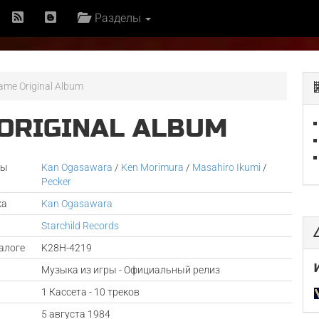
Разделы
ame Original Album
ORIGINAL ALBUM
ры
Kan Ogasawara
/
Ken Morimura
/
Masahiro Ikumi
/
Pecker
ка
Kan Ogasawara
Starchild Records
алоге
K28H-4219
Музыка из игры - Официальный релиз
1 Кассета - 10 треков
а
5 августа 1984