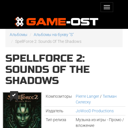
Альбомы
Альбомы на букву "S"
SpellForce 2: Sounds Of The Shadows
SPELLFORCE 2:
SOUNDS OF THE
SHADOWS
Композиторы
Pierre Langer
/
Тилман
Силеску
Издатель
JoWooD Productions
Тип релиза
Музыка из игры - Промо /
вложение