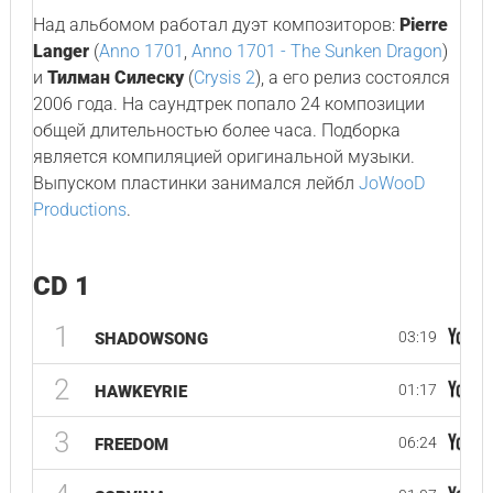
Над альбомом работал дуэт композиторов:
Pierre
Langer
(
Anno 1701
,
Anno 1701 - The Sunken Dragon
)
и
Тилман Силеску
(
Crysis 2
), а его релиз состоялся
2006 года. На саундтрек попало 24 композиции
общей длительностью более часа. Подборка
является компиляцией оригинальной музыки.
Выпуском пластинки занимался лейбл
JoWooD
Productions
.
CD 1
1
03:19
SHADOWSONG
2
01:17
HAWKEYRIE
3
06:24
FREEDOM