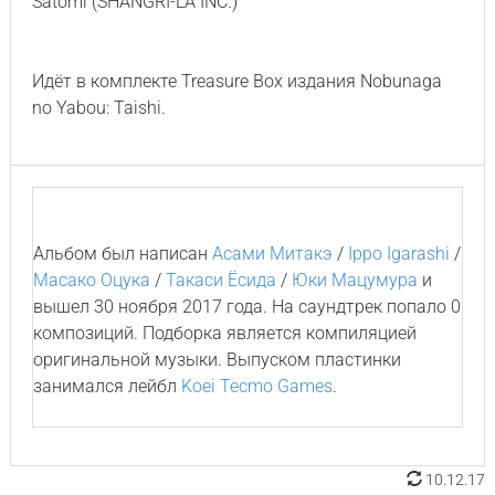
Satomi (SHANGRI-LA INC.)
Идёт в комплекте Treasure Box издания Nobunaga
no Yabou: Taishi.
Альбом был написан
Асами Митакэ
/
Ippo Igarashi
/
Масако Оцука
/
Такаси Ёсида
/
Юки Мацумура
и
вышел 30 ноября 2017 года. На саундтрек попало 0
композиций. Подборка является компиляцией
оригинальной музыки. Выпуском пластинки
занимался лейбл
Koei Tecmo Games
.
10.12.17