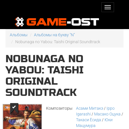
Альбомы
Альбомы на букву "N"
Nobunaga no Yabou: Taishi Original Soundtrack
NOBUNAGA NO
YABOU: TAISHI
ORIGINAL
SOUNDTRACK
Композиторы
Асами Митакэ
/
Ippo
Igarashi
/
Масако Оцука
/
Такаси Ёсида
/
Юки
Мацумура