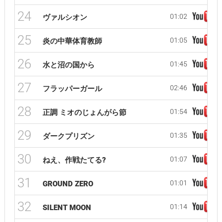
24
01:02
ヴァルシオン
25
01:05
炎の中華体育教師
26
01:45
水と沼の国から
27
02:46
フラッパーガール
28
01:54
正調 ミオのじょんがら節
29
01:35
ダークプリズン
30
01:07
ねえ、作戦たてる?
31
01:01
GROUND ZERO
32
01:14
SILENT MOON