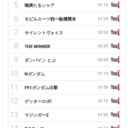
5
01:19
颯爽たるシャア
6
01:24
モビルスーツ戦〜敵機襲来
7
02:53
サイレントヴォイス
8
02:29
THE WINNER
9
02:53
ダンバイン とぶ
10
01:13
Νガンダム
11
01:39
F91ガンダム出撃
12
02:10
ゲッターロボ!
13
01:50
マジンガーZ