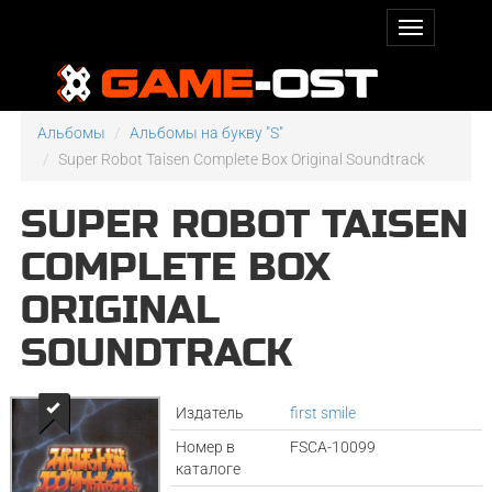
Альбомы
Альбомы на букву "S"
Super Robot Taisen Complete Box Original Soundtrack
SUPER ROBOT TAISEN
COMPLETE BOX
ORIGINAL
SOUNDTRACK
Издатель
first smile
Номер в
FSCA-10099
каталоге