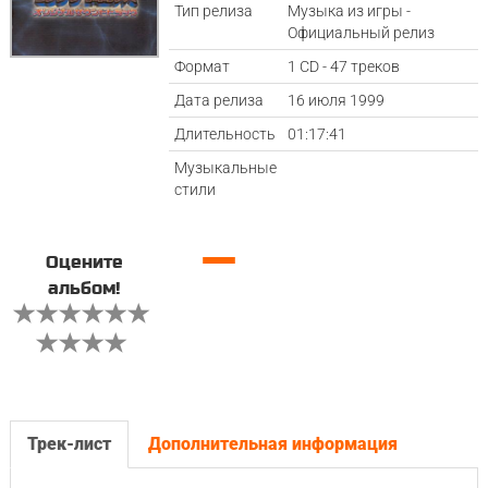
Тип релиза
Музыка из игры -
Официальный релиз
Формат
1 CD - 47 треков
Дата релиза
16 июля 1999
Длительность
01:17:41
Музыкальные
стили
—
Оцените
альбом!
Трек-лист
Дополнительная информация