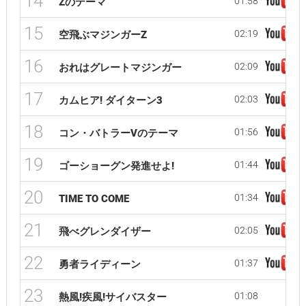
14
01:58
Zのテーマ
15
02:19
空飛ぶマジンガーZ
16
02:09
おれはグレートマジンガー
17
02:03
カムヒア! ダイターン3
18
01:56
コン・バトラーVのテーマ
19
01:44
ゴーショーグン発進せよ!
20
01:34
TIME TO COME
21
02:05
飛べグレンダイザー
22
01:37
勇者ライディーン
23
01:08
熱風!疾風!サイバスター