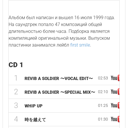
Альбом был написан и вышел 16 июля 1999 года.
На саундтрек попало 47 композиций общей
длительностью более часа. Подборка является
компиляцией оригинальной музыки. Выпуском
пластинки занимался лейбл
first smile
.
CD 1
1
02:53
REVIB A SOLDIER 〜VOCAL EDIT〜
2
02:10
REVIB A SOLDIER 〜SPECIAL MIX〜
3
01:25
WHIP UP
4
01:30
時を越えて