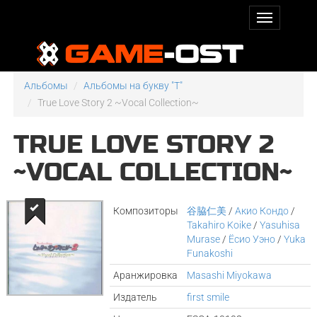
Альбомы
Альбомы на букву "T"
True Love Story 2 ~Vocal Collection~
TRUE LOVE STORY 2
~VOCAL COLLECTION~
Композиторы
谷脇仁美
/
Акио Кондо
/
Takahiro Koike
/
Yasuhisa
Murase
/
Ёсио Уэно
/
Yuka
Funakoshi
Аранжировка
Masashi Miyokawa
Издатель
first smile