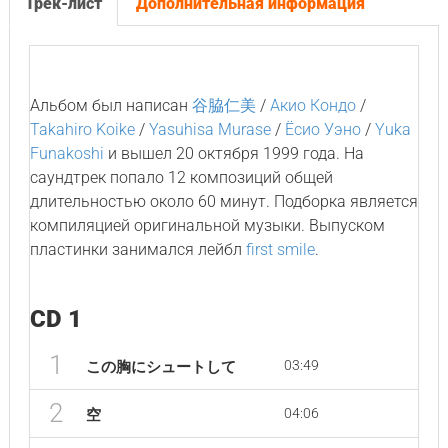
Трек-лист
Дополнительная информация
Альбом был написан
谷脇仁美
/
Акио Кондо
/
Takahiro Koike
/
Yasuhisa Murase
/
Ёсио Уэно
/
Yuka
Funakoshi
и вышел 20 октября 1999 года. На
саундтрек попало 12 композиций общей
длительностью около 60 минут. Подборка является
компиляцией оригинальной музыки. Выпуском
пластинки занимался лейбл
first smile
.
CD 1
1
03:49
この胸にシュートして
2
04:06
空