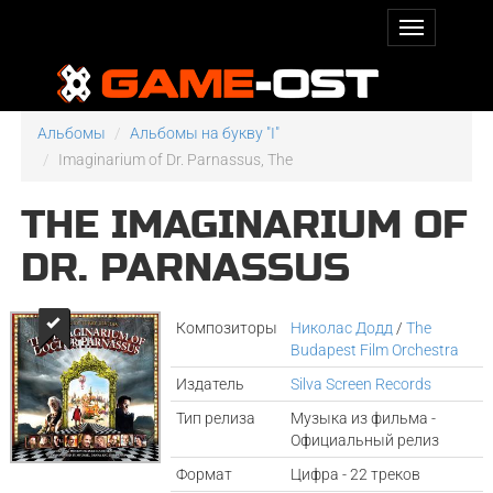
Альбомы
Альбомы на букву "I"
Imaginarium of Dr. Parnassus, The
THE IMAGINARIUM OF
DR. PARNASSUS
Композиторы
Николас Додд
/
The
Budapest Film Orchestra
Издатель
Silva Screen Records
Тип релиза
Музыка из фильма -
Официальный релиз
Формат
Цифра - 22 треков