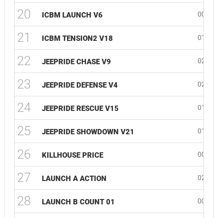
20
00:44
ICBM LAUNCH V6
21
01:43
ICBM TENSION2 V18
22
02:46
JEEPRIDE CHASE V9
23
02:15
JEEPRIDE DEFENSE V4
24
01:15
JEEPRIDE RESCUE V15
25
01:41
JEEPRIDE SHOWDOWN V21
26
00:53
KILLHOUSE PRICE
27
02:18
LAUNCH A ACTION
28
00:42
LAUNCH B COUNT 01