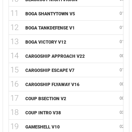
11
01:01
BOGA SHANTYTOWN V5
12
01:40
BOGA TANKDEFENSE V1
13
01:25
BOGA VICTORY V12
14
00:47
CARGOSHIP APPROACH V22
15
01:24
CARGOSHIP ESCAPE V7
16
00:46
CARGOSHIP FLYAWAY V16
17
00:48
COUP BSECTION V2
18
03:31
COUP INTRO V38
19
02:15
GAMESHELL V10