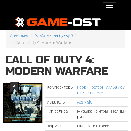
Альбомы
Альбомы на букву "C"
Call of Duty 4: Modern Warfare
CALL OF DUTY 4:
MODERN WARFARE
Композиторы
Гарри Грегсон-Уильямс
/
Стивен Бартон
Издатель
Activision
Тип релиза
Музыка из игры - Полный
рип
Формат
Цифра - 61 треков