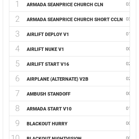
1
03:49
ARMADA SEANPRICE CHURCH CLN
2
03:30
ARMADA SEANPRICE CHURCH SHORT CCLN
3
01:41
AIRLIFT DEPLOY V1
4
00:56
AIRLIFT NUKE V1
5
02:11
AIRLIFT START V16
6
02:26
AIRPLANE (ALTERNATE) V2B
7
00:15
AMBUSH STANDOFF
8
01:41
ARMADA START V10
9
00:54
BLACKOUT HURRY
10
00:40
BLACKOUT NIGHTVISION