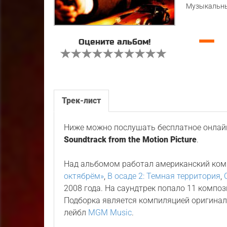
Музыкальны
—
Оцените альбом!
Трек-лист
Ниже можно послушать бесплатное онлайн
Soundtrack from the Motion Picture
.
Над альбомом работал американский ко
октябрём»
,
В осаде 2: Темная территория
,
2008 года. На саундтрек попало 11 компо
Подборка является компиляцией оригина
лейбл
MGM Music
.