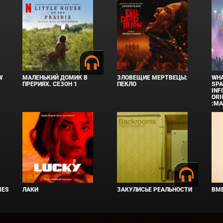
W
МАЛЕНЬКИЙ ДОМИК В
ЗЛОВЕЩИЕ МЕРТВЕЦЫ:
WHA
ПРЕРИЯХ. СЕЗОН 1
ПЕКЛО
SPA
INF
ORI
:MA
IES
ЛАКИ
ЗАКУЛИСЬЕ РЕАЛЬНОСТИ
ВМЕ