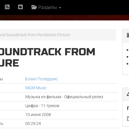
Разделы
and Soundtrack from the Motion Picture
SOUNDTRACK FROM
URE
ры
Бэзил Поледурис
MGM Music
Музыка из фильма - Официальный релиз
Цифра - 11 треков
а
10 июня 2008
ть
00:29:24