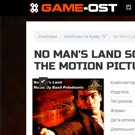
Альбомы
Альбомы на букву "N"
No Man's L
NO MAN'S LAND 
THE MOTION PICT
Композито
Издатель
Тип релиза
Формат
Дата релиз
Длительнос