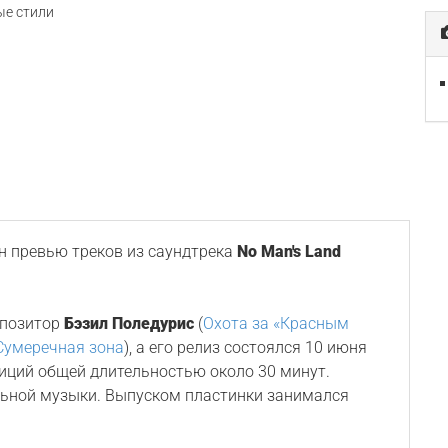
е стили
 превью треков из саундтрека
No Man's Land
мпозитор
Бэзил Поледурис
(
Охота за «Красным
Сумеречная зона
), а его релиз состоялся 10 июня
зиций общей длительностью около 30 минут.
льной музыки. Выпуском пластинки занимался