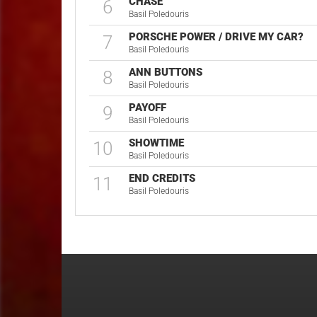
CHASE
6
Basil Poledouris
PORSCHE POWER / DRIVE MY CAR?
7
Basil Poledouris
ANN BUTTONS
8
Basil Poledouris
PAYOFF
9
Basil Poledouris
SHOWTIME
10
Basil Poledouris
END CREDITS
11
Basil Poledouris