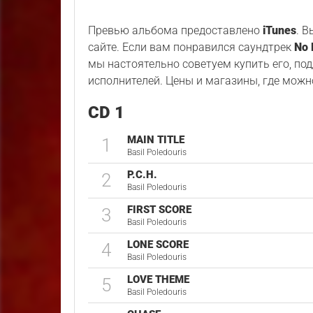
Превью альбома предоставлено
iTunes
. 
сайте. Если вам понравился саундтрек
No 
мы настоятельно советуем купить его, по
исполнителей. Цены и магазины, где можн
CD 1
MAIN TITLE
1
Basil Poledouris
P.C.H.
2
Basil Poledouris
FIRST SCORE
3
Basil Poledouris
LONE SCORE
4
Basil Poledouris
LOVE THEME
5
Basil Poledouris