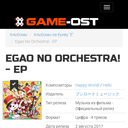
Альбомы
Альбомы на букву "E"
Egao No Orchestra! - EP
EGAO NO ORCHESTRA!
- EP
Композиторы
Happy World!
/
Hello
Издатель
ブシロードミュージック
Тип релиза
Музыка из фильма -
Официальный релиз
Формат
Цифра - 4 треков
Дата релиза
2 августа 2017