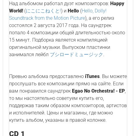
Над альбомом работал дуэт композиторов:
Happy
World!
(
にこにこねくと!
) и
Hello
(
Hello, Dolly!
Soundtrack from the Motion Picture
), а его релиз
состоялся 2 августа 2017 года. На саундтрек
попало 4 композиции общей длительностью около
15 минут. Подборка является компиляцией
оригинальной музыки. Выпуском пластинки
занимался лейбл
ブシロードミュージック
.
Превью альбома предоставлено
iTunes
. Вы можете
прослушать все композиции прямо на сайте. Если
вам понравился саундтрек
Egao No Orchestra! - EP
,
то мы настоятельно советуем купить его,
поддержав таким образом композиторов, артистов
и исполнителей. Цены и магазины, где можно
купить альбом, указаны в правой колонке.
CD 1