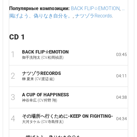
Популярные композиции:
BACK FLIP☆EMOTION
,
…
掲げよう、偽りなき自分を。
,
ナツゾラRecords
.
CD 1
BACK FLIP☆EMOTION
1
03:45
御手洗翔太 (CV.松岡禎丞)
ナツゾラRECORDS
2
04:11
榊 夏来 (CV.渡辺 紘)
A CUP OF HAPPINESS
3
04:38
神谷幸広 (CV.狩野 翔)
その場所へ行くために-KEEP ON FIGHTING-
4
04:34
大河タケル (CV.寺島惇太)