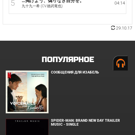
…掲げよう、偽りなき自分を。
5
04:14
九十九一希 (CV.徳武竜也)
29.10.17
ПОПУЛЯРНОЕ
СООБЩЕНИЯ ДЛЯ ИЗАБЕЛЬ
SPIDER-MAN: BRAND NEW DAY TRAILER
MUSIC - SINGLE