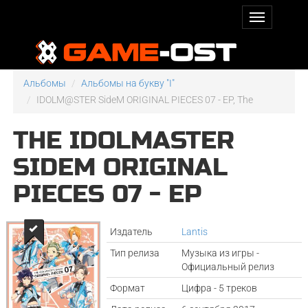
Альбомы
Альбомы на букву "I"
IDOLM@STER SideM ORIGINAL PIECES 07 - EP, The
THE IDOLMASTER
SIDEM ORIGINAL
PIECES 07 - EP
Издатель
Lantis
Тип релиза
Музыка из игры -
Официальный релиз
Формат
Цифра - 5 треков