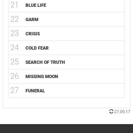
21
BLUE LIFE
22
GARM
23
CRISIS
24
COLD FEAR
25
SEARCH OF TRUTH
26
MISSING MOON
27
FUNERAL
27.09.17