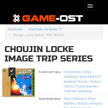
Альбомы
Альбомы на букву "C"
Choujin Locke IMAGE TRIP SERIES
CHOUJIN LOCKE
IMAGE TRIP SERIES
Композиторы
Ed Durbrow
/
Keiju
Ishikawa
/
Kenji Mishiro
/
Kisaburo Suzuki
/
Nobuo
Hotchi
/
Toshio Kamei
/
Yukihide Takekawa
Аранжировка
Keiju Ishikawa
/
Kenji
Mishiro
/
Noboru Kimura
/