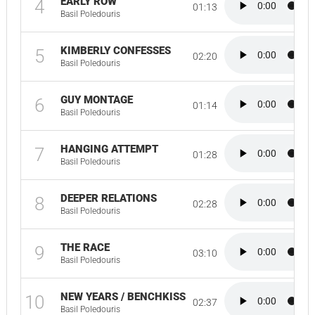
EARLY ROW
4
01:13
Basil Poledouris
KIMBERLY CONFESSES
5
02:20
Basil Poledouris
GUY MONTAGE
6
01:14
Basil Poledouris
HANGING ATTEMPT
7
01:28
Basil Poledouris
DEEPER RELATIONS
8
02:28
Basil Poledouris
THE RACE
9
03:10
Basil Poledouris
NEW YEARS / BENCHKISS
10
02:37
Basil Poledouris