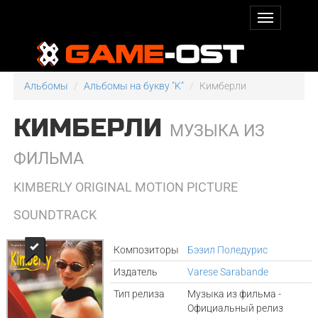
Альбомы
Альбомы на букву "K"
Кимберли
КИМБЕРЛИ
МУЗЫКА ИЗ
ФИЛЬМА
KIMBERLY ORIGINAL MOTION PICTURE
SOUNDTRACK
Композиторы
Бэзил Поледурис
Издатель
Varese Sarabande
Тип релиза
Музыка из фильма -
Официальный релиз