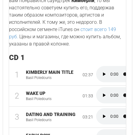
вам понравился саундтрек
Кимберли
, то мы
настоятельно советуем купить его, поддержав
таким образом композиторов, артистов и
исполнителей. К тому же, это недорого. В
российском сегменте iTunes он
стоит всего 149
руб.
Цены и магазины, где можно купить альбом,
указаны в правой колонке.
CD 1
KIMBERLY MAIN TITLE
1
02:37
Basil Poledouris
WAKE UP
2
01:33
Basil Poledouris
DATING AND TRAINING
3
03:21
Basil Poledouris