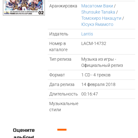
Аранжировка
Масатоми Ваки
/
Shunsuke Tanaka
/
Томохиро Накацути
/
Юсукэ Ямамото
Издатель
Lantis
Номер в
LACM-14732
каталоге
Тип релиза
Музыка из игры -
Официальный релиз
Формат
1 CD - 4 треков
Дата релиза
14 февраля 2018
Длительность
00:16:47
Музыкальные
стили
—
Оцените
альбом!