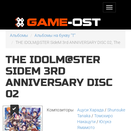
Альбомы
Альбомы на букву "T"
THE IDOLM@STER SideM 3rd ANNIVERSARY DISC 02, The
THE IDOLM@STER
SIDEM 3RD
ANNIVERSARY DISC
02
Композиторы
Ацуси Харада
/
Shunsuke
Tanaka
/
Томохиро
Накацути
/
Юсукэ
Ямамото