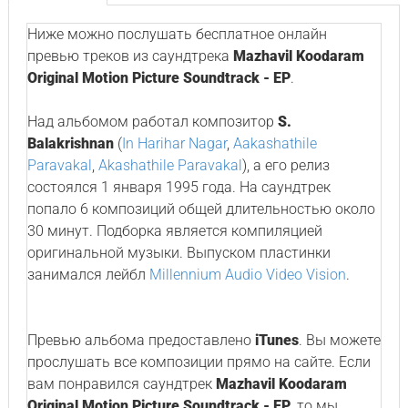
Ниже можно послушать бесплатное онлайн
превью треков из саундтрека
Mazhavil Koodaram
Original Motion Picture Soundtrack - EP
.
Над альбомом работал композитор
S.
Balakrishnan
(
In Harihar Nagar
,
Aakashathile
Paravakal
,
Akashathile Paravakal
), а его релиз
состоялся 1 января 1995 года. На саундтрек
попало 6 композиций общей длительностью около
30 минут. Подборка является компиляцией
оригинальной музыки. Выпуском пластинки
занимался лейбл
Millennium Audio Video Vision
.
Превью альбома предоставлено
iTunes
. Вы можете
прослушать все композиции прямо на сайте. Если
вам понравился саундтрек
Mazhavil Koodaram
Original Motion Picture Soundtrack - EP
, то мы