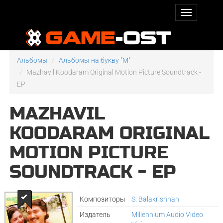
Альбомы
Альбомы на букву "M"
Mazhavil Koodaram Original Motion Picture Soundtrack -
EP
MAZHAVIL
KOODARAM ORIGINAL
MOTION PICTURE
SOUNDTRACK - EP
Композиторы
S. Balakrishnan
Издатель
Millennium Audio Video