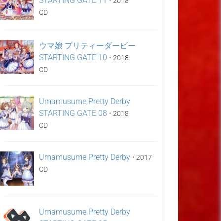
STARTING GATE 11
•
2018
CD
ウマ娘 プリティーダービー
STARTING GATE 10
•
2018
CD
Umamusume Pretty Derby
STARTING GATE 08
•
2018
CD
Umamusume Pretty Derby
•
2017
CD
Umamusume Pretty Derby