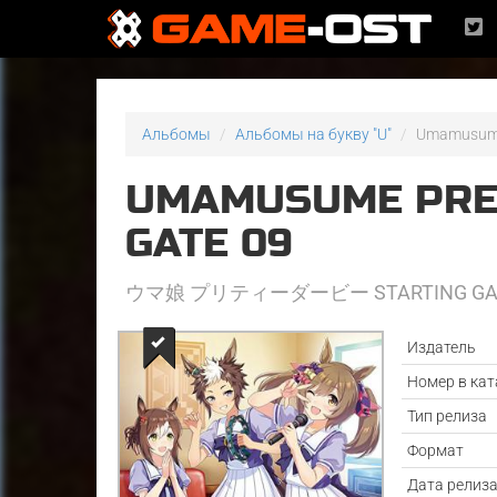
Альбомы
Альбомы на букву "U"
Umamusume
UMAMUSUME PRET
GATE 09
ウマ娘 プリティーダービー STARTING GAT
Издатель
Номер в кат
Тип релиза
Формат
Дата релиз