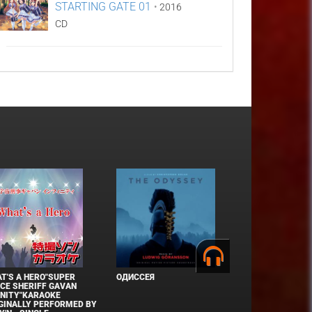
STARTING GATE 01
•
2016
CD
T'S A HERO"SUPER
ОДИССЕЯ
CE SHERIFF GAVAN
INITY"KARAOKE
GINALLY PERFORMED BY