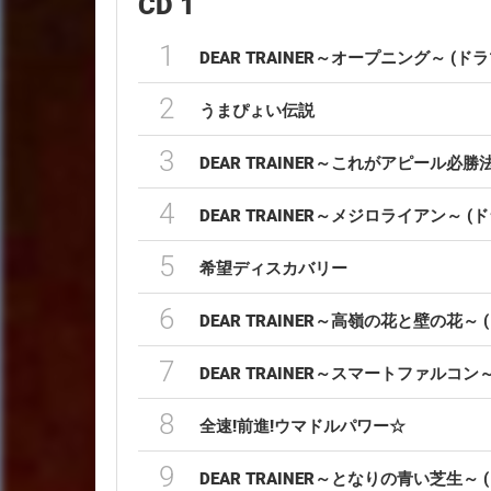
CD 1
1
DEAR TRAINER～オープニング～ (ドラ
2
うまぴょい伝説
3
DEAR TRAINER～これがアピール必勝法
4
DEAR TRAINER～メジロライアン～ (ド
5
希望ディスカバリー
6
DEAR TRAINER～高嶺の花と壁の花～ 
7
DEAR TRAINER～スマートファルコン～
8
全速!前進!ウマドルパワー☆
9
DEAR TRAINER～となりの青い芝生～ 