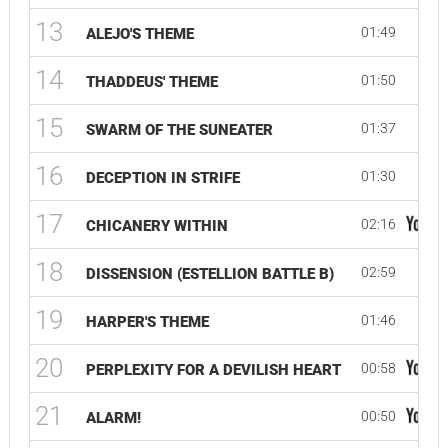
13
01:49
ALEJO'S THEME
14
01:50
THADDEUS' THEME
15
01:37
SWARM OF THE SUNEATER
16
01:30
DECEPTION IN STRIFE
17
02:16
CHICANERY WITHIN
18
02:59
DISSENSION (ESTELLION BATTLE B)
19
01:46
HARPER'S THEME
20
00:58
PERPLEXITY FOR A DEVILISH HEART
21
00:50
ALARM!