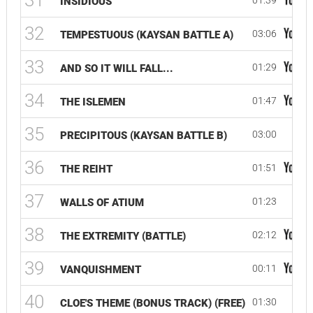
31
01:39
INSIDIOUS
32
03:06
TEMPESTUOUS (KAYSAN BATTLE A)
33
01:29
AND SO IT WILL FALL...
34
01:47
THE ISLEMEN
35
03:00
PRECIPITOUS (KAYSAN BATTLE B)
36
01:51
THE REIHT
37
01:23
WALLS OF ATIUM
38
02:12
THE EXTREMITY (BATTLE)
39
00:11
VANQUISHMENT
40
01:30
CLOE'S THEME (BONUS TRACK) (FREE)