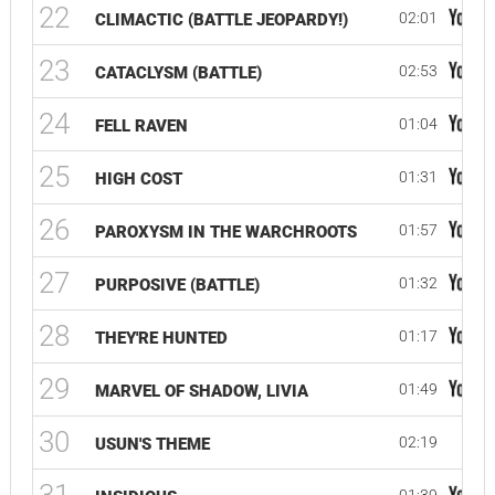
22
02:01
CLIMACTIC (BATTLE JEOPARDY!)
23
02:53
CATACLYSM (BATTLE)
24
01:04
FELL RAVEN
25
01:31
HIGH COST
26
01:57
PAROXYSM IN THE WARCHROOTS
27
01:32
PURPOSIVE (BATTLE)
28
01:17
THEY'RE HUNTED
29
01:49
MARVEL OF SHADOW, LIVIA
30
02:19
USUN'S THEME