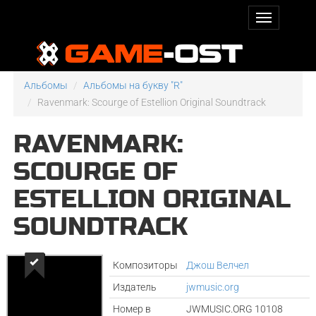
Альбомы
Альбомы на букву "R"
Ravenmark: Scourge of Estellion Original Soundtrack
RAVENMARK:
SCOURGE OF
ESTELLION ORIGINAL
SOUNDTRACK
Композиторы
Джош Велчел
Издатель
jwmusic.org
Номер в
JWMUSIC.ORG 10108