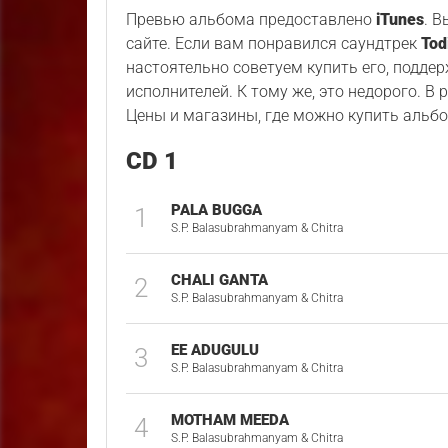
Превью альбома предоставлено
iTunes
. 
сайте. Если вам понравился саундтрек
Tod
настоятельно советуем купить его, подде
исполнителей. К тому же, это недорого. В
Цены и магазины, где можно купить альбо
CD 1
PALA BUGGA
1
S.P. Balasubrahmanyam & Chitra
CHALI GANTA
2
S.P. Balasubrahmanyam & Chitra
EE ADUGULU
3
S.P. Balasubrahmanyam & Chitra
MOTHAM MEEDA
4
S.P. Balasubrahmanyam & Chitra