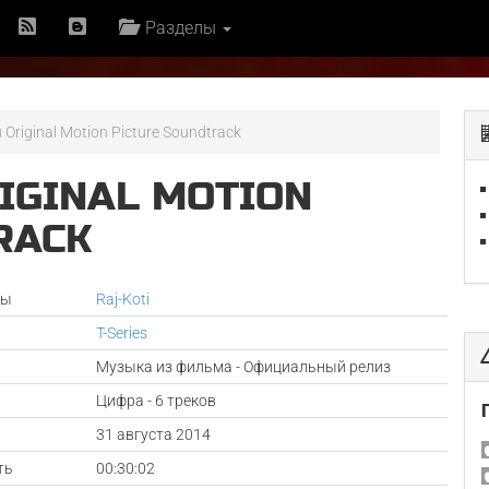
Разделы
u Original Motion Picture Soundtrack
IGINAL MOTION
RACK
ры
Raj-Koti
T-Series
Музыка из фильма - Официальный релиз
Цифра - 6 треков
а
31 августа 2014
ть
00:30:02