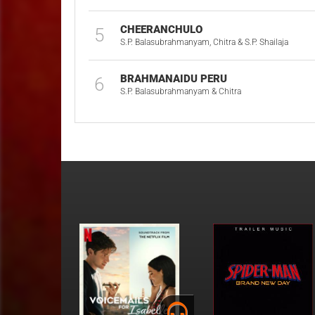
CHEERANCHULO
5
S.P. Balasubrahmanyam, Chitra & S.P. Shailaja
BRAHMANAIDU PERU
6
S.P. Balasubrahmanyam & Chitra