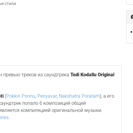
е стили
 превью треков из саундтрека
Todi Kodallu Original
ti
(
Pokkiri Ponnu
,
Periyavar
,
Nakshatra Poratam
), а его
 саундтрек попало 6 композиций общей
 является компиляцией оригинальной музыки.
eries
.