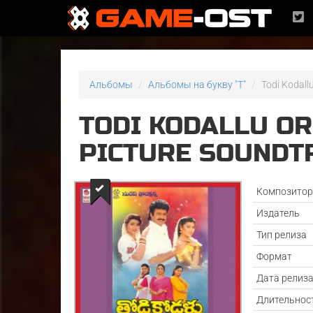
Альбомы
Альбомы на букву "T"
Todi Kodall
TODI KODALLU OR
PICTURE SOUNDT
Композито
Издатель
Тип релиза
Формат
Дата релиз
Длительнос