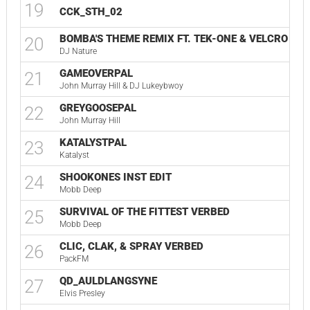
19
CCK_STH_02
BOMBA'S THEME REMIX FT. TEK-ONE & VELCRO VE
20
DJ Nature
GAMEOVERPAL
21
John Murray Hill & DJ Lukeybwoy
GREYGOOSEPAL
22
John Murray Hill
KATALYSTPAL
23
Katalyst
SHOOKONES INST EDIT
24
Mobb Deep
SURVIVAL OF THE FITTEST VERBED
25
Mobb Deep
CLIC, CLAK, & SPRAY VERBED
26
PackFM
QD_AULDLANGSYNE
27
Elvis Presley