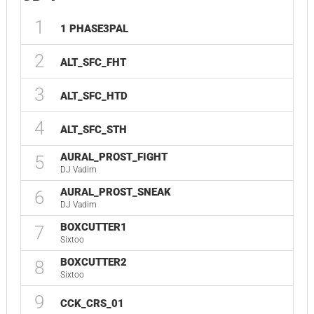
1
1 PHASE3PAL
2
ALT_SFC_FHT
3
ALT_SFC_HTD
4
ALT_SFC_STH
AURAL_PROST_FIGHT
5
DJ Vadim
AURAL_PROST_SNEAK
6
DJ Vadim
BOXCUTTER1
7
Sixtoo
BOXCUTTER2
8
Sixtoo
9
CCK_CRS_01