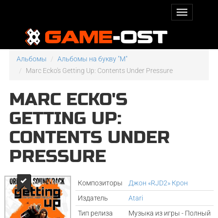
Альбомы
Альбомы на букву "M"
Marc Ecko's Getting Up: Contents Under Pressure
MARC ECKO'S
GETTING UP:
CONTENTS UNDER
PRESSURE
Композиторы
Джон «RJD2» Крон
Издатель
Atari
Тип релиза
Музыка из игры - Полный