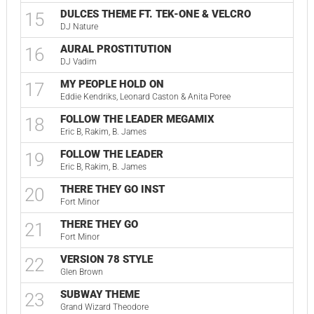
DULCES THEME FT. TEK-ONE & VELCRO
15
DJ Nature
AURAL PROSTITUTION
16
DJ Vadim
MY PEOPLE HOLD ON
17
Eddie Kendriks, Leonard Caston & Anita Poree
FOLLOW THE LEADER MEGAMIX
18
Eric B, Rakim, B. James
FOLLOW THE LEADER
19
Eric B, Rakim, B. James
THERE THEY GO INST
20
Fort Minor
THERE THEY GO
21
Fort Minor
VERSION 78 STYLE
22
Glen Brown
SUBWAY THEME
23
Grand Wizard Theodore