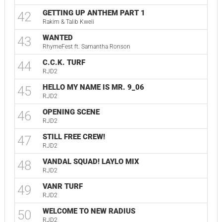
GETTING UP ANTHEM PART 1
42
Rakim & Talib Kweli
WANTED
43
RhymeFest ft. Samantha Ronson
C.C.K. TURF
44
RJD2
HELLO MY NAME IS MR. 9_06
45
RJD2
OPENING SCENE
46
RJD2
STILL FREE CREW!
47
RJD2
VANDAL SQUAD! LAYLO MIX
48
RJD2
VANR TURF
49
RJD2
WELCOME TO NEW RADIUS
50
RJD2