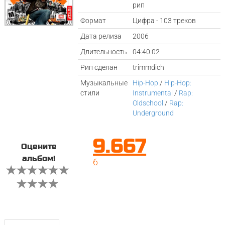
рип
Формат
Цифра - 103 треков
Дата релиза
2006
Длительность
04:40:02
Рип сделан
trimmdich
Музыкальные
Hip-Hop
/
Hip-Hop:
стили
Instrumental
/
Rap:
Oldschool
/
Rap:
Underground
9.667
Оцените
альбом!
6