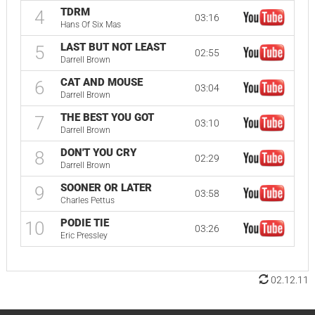
TDRM
4
03:16
Hans Of Six Mas
LAST BUT NOT LEAST
5
02:55
Darrell Brown
CAT AND MOUSE
6
03:04
Darrell Brown
THE BEST YOU GOT
7
03:10
Darrell Brown
DON'T YOU CRY
8
02:29
Darrell Brown
SOONER OR LATER
9
03:58
Charles Pettus
PODIE TIE
10
03:26
Eric Pressley
02.12.11