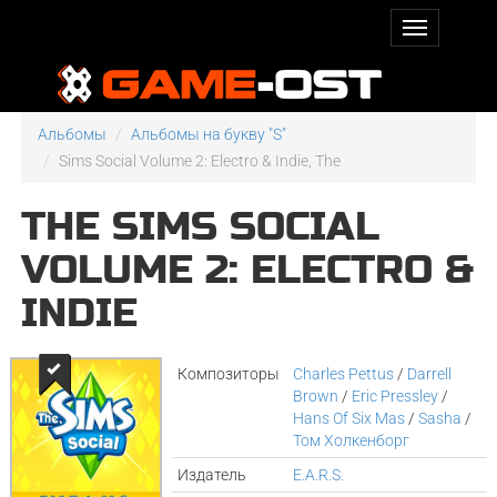
Альбомы
Альбомы на букву "S"
Sims Social Volume 2: Electro & Indie, The
THE SIMS SOCIAL
VOLUME 2: ELECTRO &
INDIE
Композиторы
Charles Pettus
/
Darrell
Brown
/
Eric Pressley
/
Hans Of Six Mas
/
Sasha
/
Том Холкенборг
Издатель
E.A.R.S.