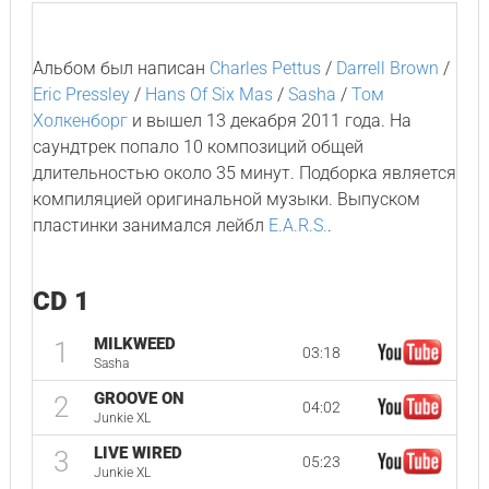
Альбом был написан
Charles Pettus
/
Darrell Brown
/
Eric Pressley
/
Hans Of Six Mas
/
Sasha
/
Том
Холкенборг
и вышел 13 декабря 2011 года. На
саундтрек попало 10 композиций общей
длительностью около 35 минут. Подборка является
компиляцией оригинальной музыки. Выпуском
пластинки занимался лейбл
E.A.R.S.
.
CD 1
MILKWEED
1
03:18
Sasha
GROOVE ON
2
04:02
Junkie XL
LIVE WIRED
3
05:23
Junkie XL