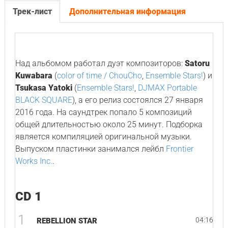
Трек-лист
Дополнительная информация
Над альбомом работал дуэт композиторов:
Satoru
Kuwabara
(
color of time / ChouCho
,
Ensemble Stars!
) и
Tsukasa Yatoki
(
Ensemble Stars!
,
DJMAX Portable
BLACK SQUARE
), а его релиз состоялся 27 января
2016 года. На саундтрек попало 5 композиций
общей длительностью около 25 минут. Подборка
является компиляцией оригинальной музыки.
Выпуском пластинки занимался лейбл
Frontier
Works Inc.
.
CD 1
1
04:16
REBELLION STAR