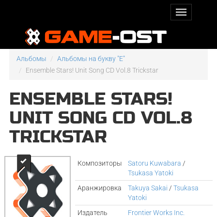
Альбомы
Альбомы на букву "E"
Ensemble Stars! Unit Song CD Vol.8 Trickstar
ENSEMBLE STARS!
UNIT SONG CD VOL.8
TRICKSTAR
Композиторы
Satoru Kuwabara
/
Tsukasa Yatoki
Аранжировка
Takuya Sakai
/
Tsukasa
Yatoki
Издатель
Frontier Works Inc.