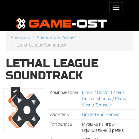
Альбомы
Альбомы на букву "L"
Lethal League Soundtrack
LETHAL LEAGUE
SOUNDTRACK
Композиторы
bignic
/
Doctor Lazer
/
Grillo
/
Ishanna
/
Klaus
Veen
/
Zeroscar
Издатель
Limited Run Games
Тип релиза
Музыка из игры -
Официальный релиз