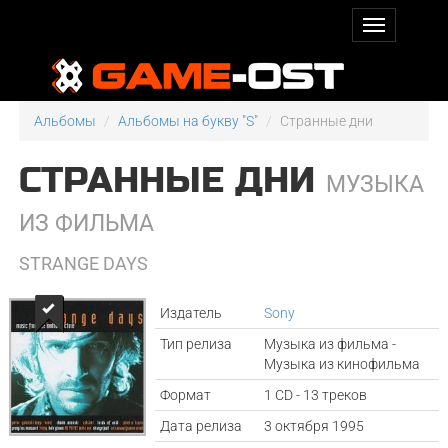
Альбомы
Альбомы на букву "S"
Странные дни
СТРАННЫЕ ДНИ
МУЗЫКА
ИЗ ФИЛЬМА
STRANGE DAYS
Издатель
Sony
Тип релиза
Музыка из фильма -
Музыка из кинофильма
Формат
1 CD - 13 треков
Дата релиза
3 октября 1995