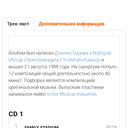
Трек-лист
Дополнительная информация
Альбом был написан
Дзюнко Одзава
/
Nobuyuki
Ohnogi
/
Norio Nakagata
/
Yoshiharu Kawaze
и
вышел 21 августа 1988 года. На саундтрек попало
12 композиций общей длительностью около 40
минут. Подборка является компиляцией
оригинальной музыки. Выпуском пластинки
занимался лейбл
Victor Musical Industries
.
CD 1
1
02:23
FAMILY STADIUM