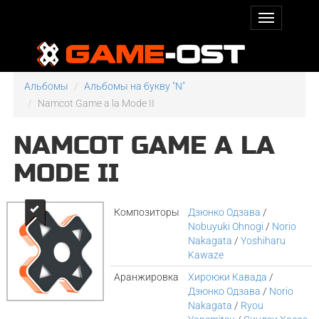
Альбомы
Альбомы на букву "N"
Namcot Game a la Mode II
NAMCOT GAME A LA
MODE II
Композиторы
Дзюнко Одзава
/
Nobuyuki Ohnogi
/
Norio
Nakagata
/
Yoshiharu
Kawaze
Аранжировка
Хироюки Кавада
/
Дзюнко Одзава
/
Norio
Nakagata
/
Ryou