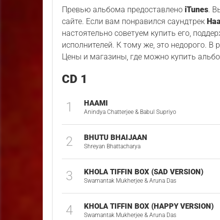
Превью альбома предоставлено
iTunes
. 
сайте. Если вам понравился саундтрек
Haa
настоятельно советуем купить его, подде
исполнителей. К тому же, это недорого. В
Цены и магазины, где можно купить альбо
CD 1
HAAMI
1
Anindya Chatterjee & Babul Supriyo
BHUTU BHAIJAAN
2
Shreyan Bhattacharya
KHOLA TIFFIN BOX (SAD VERSION)
3
Swamantak Mukherjee & Aruna Das
KHOLA TIFFIN BOX (HAPPY VERSION)
4
Swamantak Mukherjee & Aruna Das