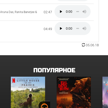
02:47
Aruna Das, Ranita Banerjee &
04:49
05.06.18
ПОПУЛЯРНОЕ