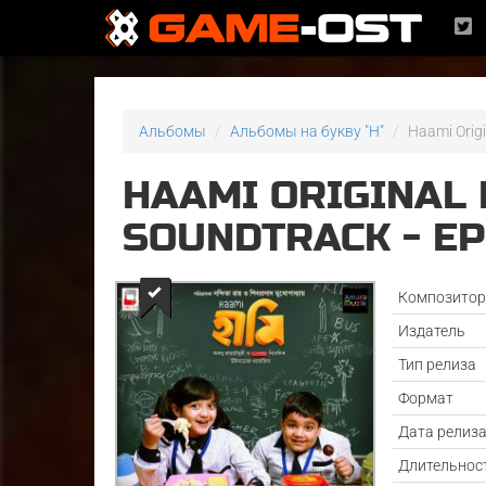
Альбомы
Альбомы на букву "H"
Haami Origi
HAAMI ORIGINAL
SOUNDTRACK - E
Композито
Издатель
Тип релиза
Формат
Дата релиз
Длительнос