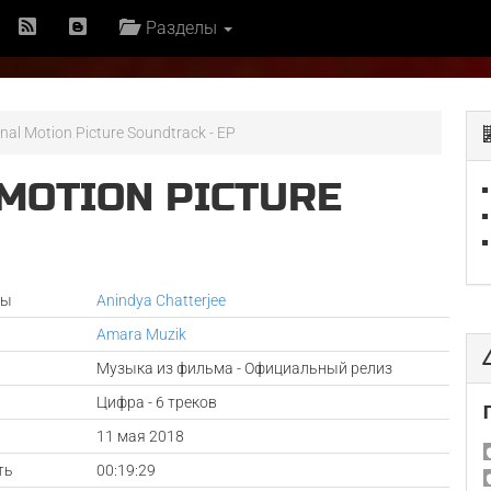
Разделы
nal Motion Picture Soundtrack - EP
 MOTION PICTURE
P
ры
Anindya Chatterjee
Amara Muzik
Музыка из фильма - Официальный релиз
Цифра - 6 треков
а
11 мая 2018
ть
00:19:29