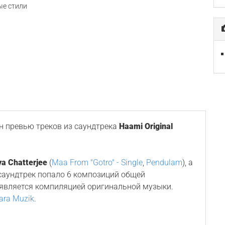
е стили
 превью треков из саундтрека
Haami Original
ya Chatterjee
(
Maa From "Gotro" - Single
,
Pendulam
), а
 саундтрек попало 6 композиций общей
 является компиляцией оригинальной музыки.
ra Muzik
.