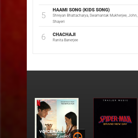
HAAMI SONG (KIDS SONG)
5
Shreyan Bhattacharya, Swamantak Mukherjee, John, 
Shayeri
CHACHAJI
6
Ranita Banerjee