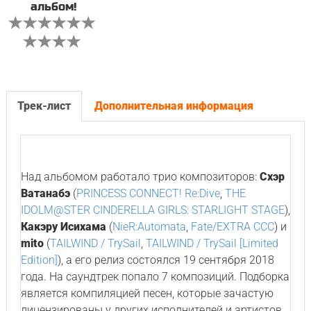
альбом!
Трек-лист
Дополнительная информация
Над альбомом работало трио композиторов:
Cхэр
Ватанабэ
(
PRINCESS CONNECT! Re:Dive
,
THE
IDOLM@STER CINDERELLA GIRLS: STARLIGHT STAGE
),
Какэру Исихама
(
NieR:Automata
,
Fate/EXTRA CCC
) и
mito
(
TAILWIND / TrySail
,
TAILWIND / TrySail [Limited
Edition]
), а его релиз состоялся 19 сентября 2018
года. На саундтрек попало 7 композиций. Подборка
является компиляцией песен, которые зачастую
лицензированы у других исполнителей и артистов.