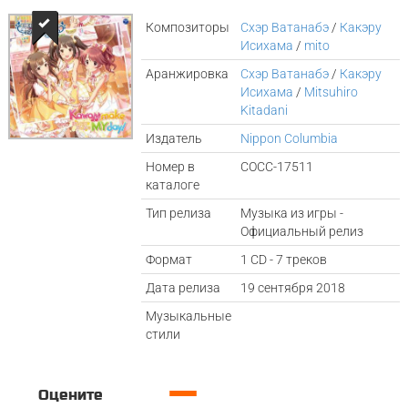
Композиторы
Cхэр Ватанабэ
/
Какэру
Исихама
/
mito
Аранжировка
Cхэр Ватанабэ
/
Какэру
Исихама
/
Mitsuhiro
Kitadani
Издатель
Nippon Columbia
Номер в
COCC-17511
каталоге
Тип релиза
Музыка из игры -
Официальный релиз
Формат
1 CD - 7 треков
Дата релиза
19 сентября 2018
Музыкальные
стили
—
Оцените