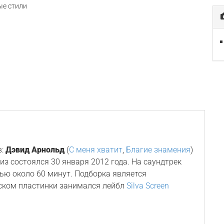
е стили
в:
Дэвид Арнольд
(
С меня хватит
,
Благие знамения
)
елиз состоялся 30 января 2012 года. На саундтрек
ью около 60 минут. Подборка является
ском пластинки занимался лейбл
Silva Screen