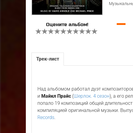
Музыкальны
—
Оцените альбом!
Трек-лист
Над альбомом работал дуэт композиторо
и
Майкл Прайс
(
Шерлок. 4 сезон
), а его р
попало 19 композиций общей длительност
компиляцией оригинальной музыки. Выпу
Records
.