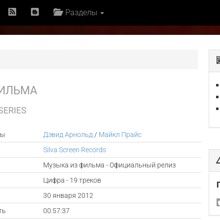
Разделы
ФИЛЬМА
SERIES
ры
Дэвид Арнольд
/
Майкл Прайс
Silva Screen Records
Музыка из фильма - Официальный релиз
Цифра - 19 треков
а
30 января 2012
ть
00:57:37