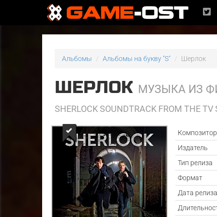
Альбомы
Альбомы на букву "S"
Шерлок
ШЕРЛОК
МУЗЫКА ИЗ 
SHERLOCK SOUNDTRACK FROM THE TV 
Композито
Издатель
Тип релиза
Формат
Дата релиз
Длительнос