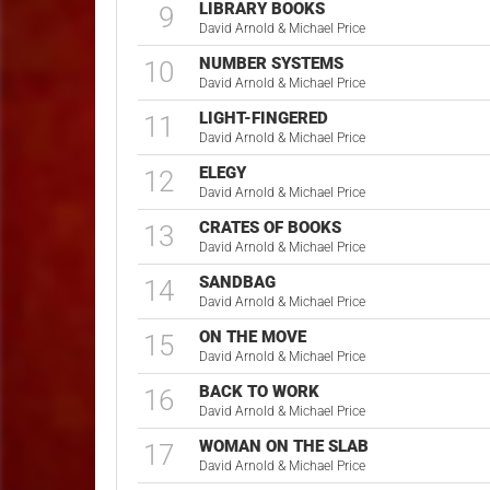
LIBRARY BOOKS
9
David Arnold & Michael Price
NUMBER SYSTEMS
10
David Arnold & Michael Price
LIGHT-FINGERED
11
David Arnold & Michael Price
ELEGY
12
David Arnold & Michael Price
CRATES OF BOOKS
13
David Arnold & Michael Price
SANDBAG
14
David Arnold & Michael Price
ON THE MOVE
15
David Arnold & Michael Price
BACK TO WORK
16
David Arnold & Michael Price
WOMAN ON THE SLAB
17
David Arnold & Michael Price