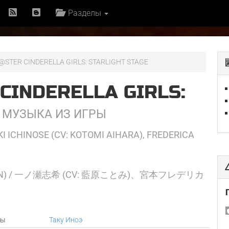
Разделы
@STER CINDERELLA GIRLS: STARLIGHT STAGE
CINDERELLA GIRLS:
E
МУЗЫКА ИЗ ИГРЫ
I ICHINOSE (CV: KOTOMI AIHARA), FREDERICA
N) / 一ノ瀬志希 (CV: 藍原ことみ)、宮本フレデリカ
ры
Таку Иноэ