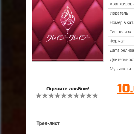
Аранжиров
Издатель
Номер в кат
Тип релиза
Формат
Дата релиз
Длительнос
Музыкальны
10
Оцените альбом!
Трек-лист