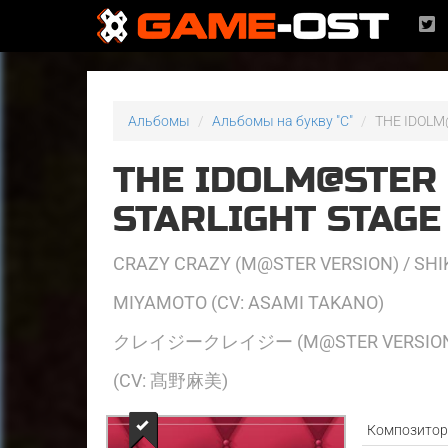
Альбомы
Альбомы на букву "C"
THE IDOLM
THE IDOLM@STER 
STARLIGHT STAG
CRAZY CRAZY (M@STER VERSION) / SHIK
MIYAMOTO (CV: ASAMI TAKANO)
クレイジークレイジー (M@STER VERSIO
(CV: 髙野麻美)
Композито