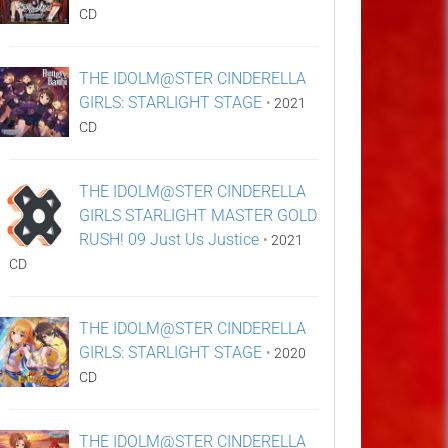
CD
THE IDOLM@STER CINDERELLA
GIRLS: STARLIGHT STAGE
•
2021
CD
THE IDOLM@STER CINDERELLA
GIRLS STARLIGHT MASTER GOLD
RUSH! 09 Just Us Justice
•
2021
CD
THE IDOLM@STER CINDERELLA
GIRLS: STARLIGHT STAGE
•
2020
CD
THE IDOLM@STER CINDERELLA