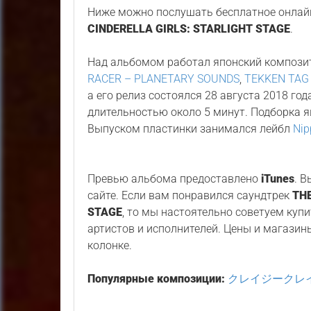
Ниже можно послушать бесплатное онлайн
CINDERELLA GIRLS: STARLIGHT STAGE
.
Над альбомом работал японский композ
RACER – PLANETARY SOUNDS
,
TEKKEN TAG
а его релиз состоялся 28 августа 2018 го
длительностью около 5 минут. Подборка 
Выпуском пластинки занимался лейбл
Nip
Превью альбома предоставлено
iTunes
. 
сайте. Если вам понравился саундтрек
TH
STAGE
, то мы настоятельно советуем куп
артистов и исполнителей. Цены и магазин
колонке.
Популярные композиции:
クレイジークレイジー