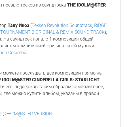
 превью треков из саундтрека
THE IDOLM@STER
итор
Таку Иноэ
(
Tekken Revolution Soundtrack
,
RIDGE
 TOURNAMENT 2 ORIGINAL & REMIX SOUND TRACK
),
да. На саундтрек попало 1 композиция общей
является компиляцией оригинальной музыки.
pon Columbia
.
Вы можете прослушать все композиции прямо на
E IDOLM@STER CINDERELLA GIRLS: STARLIGHT
ить его, поддержав таким образом композиторов,
ы, где можно купить альбом, указаны в правой
 (M@STER VERSION)
.