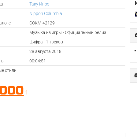
ка
Таку Иноэ
Nippon Columbia
алоге
COKM-42129
Музыка из игры - Официальный релиз
Цифра - 1 треков
а
28 августа 2018
ть
00:04:51
е стили
.000
1