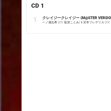
CD 1
クレイジークレイジー (M@STER VERSIO
1
一ノ瀬志希 (CV: 藍原ことみ) & 宮本フレデリカ (CV