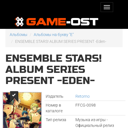
Альбомы
Альбомы на букву "E"
ENSEMBLE STARS! ALBUM SERIES PRESENT -Eden-
ENSEMBLE STARS!
ALBUM SERIES
PRESENT -EDEN-
Издатель
Retorno
Номер в
FFCG-0098
каталоге
Тип релиза
Музыка из игры -
Официальный релиз