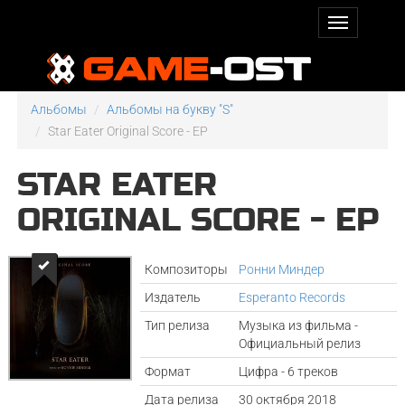
Альбомы
Альбомы на букву "S"
Star Eater Original Score - EP
STAR EATER
ORIGINAL SCORE - EP
Композиторы
Ронни Миндер
Издатель
Esperanto Records
Тип релиза
Музыка из фильма -
Официальный релиз
Формат
Цифра - 6 треков
Дата релиза
30 октября 2018