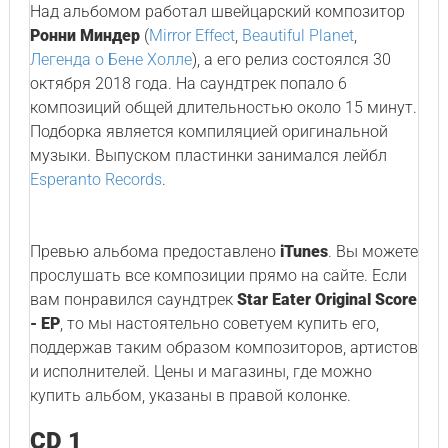
Над альбомом работал швейцарский композитор
Ронни Миндер
(
Mirror Effect
,
Beautiful Planet
,
Легенда о Бене Холле
), а его релиз состоялся 30
октября 2018 года. На саундтрек попало 6
композиций общей длительностью около 15 минут.
Подборка является компиляцией оригинальной
музыки. Выпуском пластинки занимался лейбл
Esperanto Records
.
Превью альбома предоставлено
iTunes
. Вы можете
прослушать все композиции прямо на сайте. Если
вам понравился саундтрек
Star Eater Original Score
- EP
, то мы настоятельно советуем купить его,
поддержав таким образом композиторов, артистов
и исполнителей. Цены и магазины, где можно
купить альбом, указаны в правой колонке.
CD 1