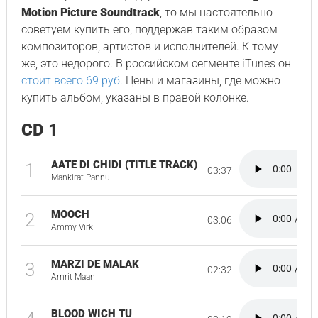
Motion Picture Soundtrack
, то мы настоятельно
советуем купить его, поддержав таким образом
композиторов, артистов и исполнителей. К тому
же, это недорого. В российском сегменте iTunes он
стоит всего 69 руб.
Цены и магазины, где можно
купить альбом, указаны в правой колонке.
CD 1
AATE DI CHIDI (TITLE TRACK)
1
03:37
Mankirat Pannu
MOOCH
2
03:06
Ammy Virk
MARZI DE MALAK
3
02:32
Amrit Maan
BLOOD WICH TU