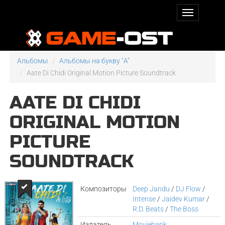
Альбомы
Альбомы на букву "A"
Aate Di Chidi Original Motion Picture Soundtrack
AATE DI CHIDI
ORIGINAL MOTION
PICTURE
SOUNDTRACK
Композиторы
Deep Jandu
/
DJ Flow
/
Intense
/
Jaidev Kumar
/
R.D. Beats
/
The Boss
Издатель
Moviebank