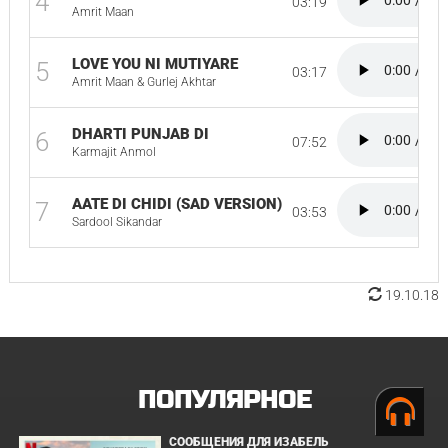
4
03:19
Amrit Maan
LOVE YOU NI MUTIYARE
5
03:17
Amrit Maan & Gurlej Akhtar
DHARTI PUNJAB DI
6
07:52
Karmajit Anmol
AATE DI CHIDI (SAD VERSION)
7
03:53
Sardool Sikandar
19.10.18
ПОПУЛЯРНОЕ
СООБЩЕНИЯ ДЛЯ ИЗАБЕЛЬ