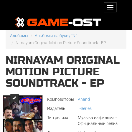
Альбомы
Альбомы на букву "N"
Nirnayam Original Motion Picture Soundtrack - EP
NIRNAYAM ORIGINAL
MOTION PICTURE
SOUNDTRACK - EP
Композиторы
Anand
Издатель
T-Series
Тип релиза
Музыка из фильма -
Официальный релиз