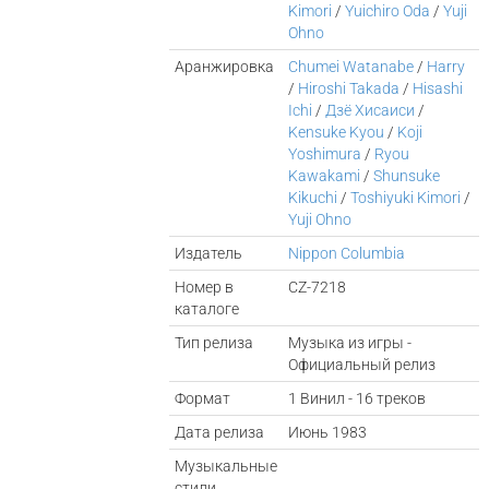
Kimori
/
Yuichiro Oda
/
Yuji
Ohno
Аранжировка
Chumei Watanabe
/
Harry
/
Hiroshi Takada
/
Hisashi
Ichi
/
Дзё Хисаиси
/
Kensuke Kyou
/
Koji
Yoshimura
/
Ryou
Kawakami
/
Shunsuke
Kikuchi
/
Toshiyuki Kimori
/
Yuji Ohno
Издатель
Nippon Columbia
Номер в
CZ-7218
каталоге
Тип релиза
Музыка из игры -
Официальный релиз
Формат
1 Винил - 16 треков
Дата релиза
Июнь 1983
Музыкальные
стили