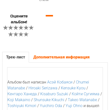
—
Оцените
альбом!
Трек-лист
Дополнительная информация
Альбом был написан
Асэй Кобаяси
/
Chumei
Watanabe
/
Hiroaki Serizawa
/
Kensuke Kyou
/
Кентаро Ханеда
/
Kisaburo Suzuki
/
Койти Сугияма
/
Koji Makaino
/
Shunsuke Kikuchi
/
Takeo Watanabe
/
Toshiyuki Kimori
/
Yuichiro Oda
/
Yuji Ohno
и вышел