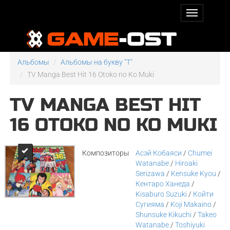
Альбомы
Альбомы на букву "T"
TV Manga Best Hit 16 Otoko no Ko Muki
TV MANGA BEST HIT
16 OTOKO NO KO MUKI
Композиторы
Асэй Кобаяси
/
Chumei
Watanabe
/
Hiroaki
Serizawa
/
Kensuke Kyou
/
Кентаро Ханеда
/
Kisaburo Suzuki
/
Койти
Сугияма
/
Koji Makaino
/
Shunsuke Kikuchi
/
Takeo
Watanabe
/
Toshiyuki