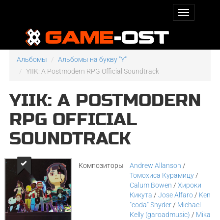
Альбомы
Альбомы на букву "Y"
YIIK: A Postmodern RPG Official Soundtrack
YIIK: A POSTMODERN
RPG OFFICIAL
SOUNDTRACK
Композиторы
Andrew Allanson
/
Томохиса Курамицу
/
Calum Bowen
/
Хироки
Кикута
/
Jose Alfaro
/
Ken
"coda" Snyder
/
Michael
Kelly (garoadmusic)
/
Mika