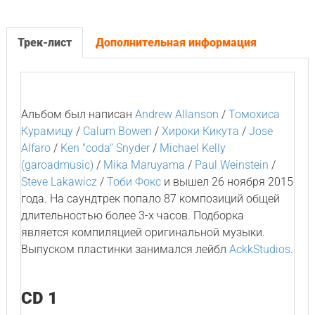
Трек-лист
Дополнительная информация
Альбом был написан
Andrew Allanson
/
Томохиса
Курамицу
/
Calum Bowen
/
Хироки Кикута
/
Jose
Alfaro
/
Ken "coda" Snyder
/
Michael Kelly
(garoadmusic)
/
Mika Maruyama
/
Paul Weinstein
/
Steve Lakawicz
/
Тоби Фокс
и вышел 26 ноября 2015
года. На саундтрек попало 87 композиций общей
длительностью более 3-х часов. Подборка
является компиляцией оригинальной музыки.
Выпуском пластинки занимался лейбл
AckkStudios
.
CD 1