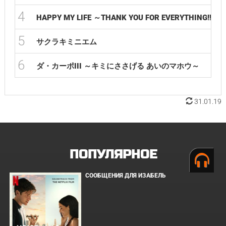
4
HAPPY MY LIFE ～THANK YOU FOR EVERYTHING!!～
5
サクラキミニエム
6
ダ・カーポIII ～キミにささげる あいのマホウ～
31.01.19
ПОПУЛЯРНОЕ
СООБЩЕНИЯ ДЛЯ ИЗАБЕЛЬ