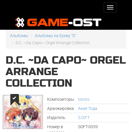
Альбомы
Альбомы на букву "D"
D.C. ~Da Capo~ Orgel Arrange Collection
D.C. ~DA CAPO~ ORGEL
ARRANGE
COLLECTION
Композиторы
tororo
Аранжировка
Акиё Тода
Издатель
S.O.F.T
Номер в
SOFT-0039