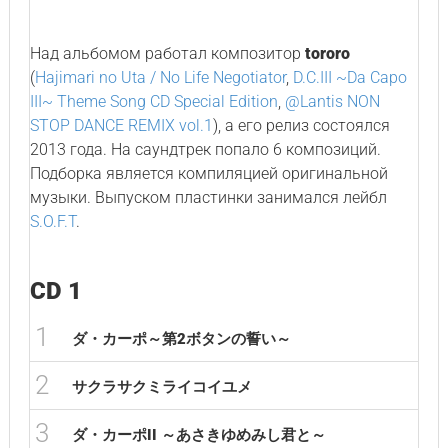
Над альбомом работал композитор
tororo
(
Hajimari no Uta / No Life Negotiator
,
D.C.III ~Da Capo
III~ Theme Song CD Special Edition
,
@Lantis NON
STOP DANCE REMIX vol.1
), а его релиз состоялся
2013 года. На саундтрек попало 6 композиций.
Подборка является компиляцией оригинальной
музыки. Выпуском пластинки занимался лейбл
S.O.F.T
.
CD 1
1
ダ・カーポ～第2ボタンの誓い～
2
サクラサクミライコイユメ
3
ダ・カーポII ～あさきゆめみし君と～