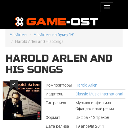
Альбомы
Альбомы на букву "H"
Harold Arlen and His Songs
HAROLD ARLEN AND
HIS SONGS
Композиторы
Harold Arlen
Издатель
Classic Music International
Тип релиза
Музыка из фильма -
Официальный релиз
Формат
Цифра - 12 треков
Дата релиза
19 апреля 2011