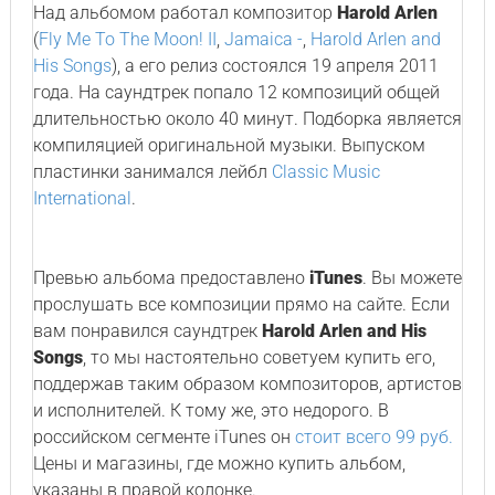
Над альбомом работал композитор
Harold Arlen
(
Fly Me To The Moon! II
,
Jamaica -
,
Harold Arlen and
His Songs
), а его релиз состоялся 19 апреля 2011
года. На саундтрек попало 12 композиций общей
длительностью около 40 минут. Подборка является
компиляцией оригинальной музыки. Выпуском
пластинки занимался лейбл
Classic Music
International
.
Превью альбома предоставлено
iTunes
. Вы можете
прослушать все композиции прямо на сайте. Если
вам понравился саундтрек
Harold Arlen and His
Songs
, то мы настоятельно советуем купить его,
поддержав таким образом композиторов, артистов
и исполнителей. К тому же, это недорого. В
российском сегменте iTunes он
стоит всего 99 руб.
Цены и магазины, где можно купить альбом,
указаны в правой колонке.