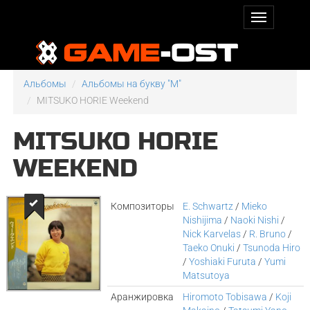
Альбомы
Альбомы на букву "M"
MITSUKO HORIE Weekend
MITSUKO HORIE
WEEKEND
Композиторы
E. Schwartz
/
Mieko
Nishijima
/
Naoki Nishi
/
Nick Karvelas
/
R. Bruno
/
Taeko Onuki
/
Tsunoda Hiro
/
Yoshiaki Furuta
/
Yumi
Matsutoya
Аранжировка
Hiromoto Tobisawa
/
Koji