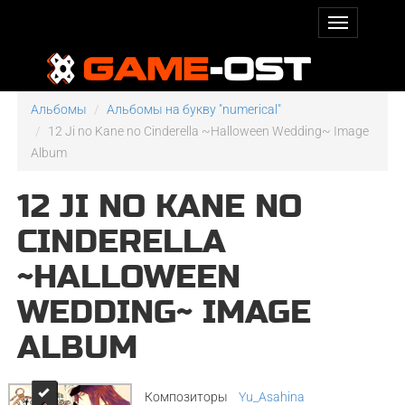
Альбомы
Альбомы на букву "numerical"
12 Ji no Kane no Cinderella ~Halloween Wedding~ Image
Album
12 JI NO KANE NO
CINDERELLA
~HALLOWEEN
WEDDING~ IMAGE
ALBUM
Композиторы
Yu_Asahina