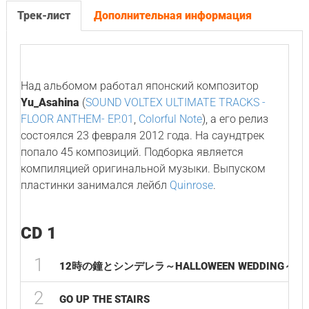
Трек-лист
Дополнительная информация
Над альбомом работал японский композитор
Yu_Asahina
(
SOUND VOLTEX ULTIMATE TRACKS -
FLOOR ANTHEM- EP.01
,
Colorful Note
), а его релиз
состоялся 23 февраля 2012 года. На саундтрек
попало 45 композиций. Подборка является
компиляцией оригинальной музыки. Выпуском
пластинки занимался лейбл
Quinrose
.
CD 1
1
12時の鐘とシンデレラ～HALLOWEEN WEDDING～(O
2
GO UP THE STAIRS