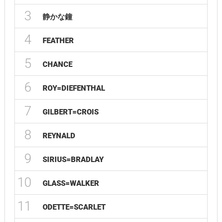
3
静かな鐘
4
FEATHER
5
CHANCE
6
ROY=DIEFENTHAL
7
GILBERT=CROIS
8
REYNALD
9
SIRIUS=BRADLAY
10
GLASS=WALKER
11
ODETTE=SCARLET