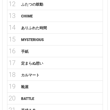
12
ふたつの鼓動
13
CHIME
14
ありふれた時間
15
MYSTERIOUS
16
手紙
17
定まらぬ想い
18
カルマート
19
靴屋
20
BATTLE