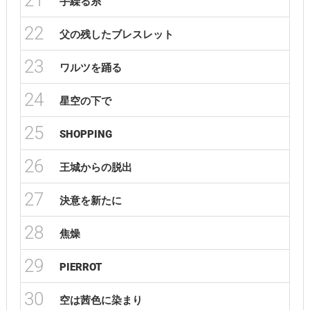
21
手繰る糸
22
父の残したブレスレット
23
ワルツを踊る
24
星空の下で
25
SHOPPING
26
王城からの脱出
27
決意を新たに
28
焦燥
29
PIERROT
30
空は茜色に染まり