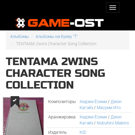
Альбомы
Альбомы на букву "T"
TENTAMA 2wins Character Song Collection
TENTAMA 2WINS
CHARACTER SONG
COLLECTION
Композиторы
Хидэки Ёсими
/
Дзюн
Кагэйэ
/
Масуми Ито
Аранжировка
Хидэки Ёсими
/
Дзюн
Кагэйэ
/
Nobuhiro Makino
Издатель
KID