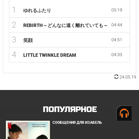
1
05:19
ゆれるふたり
2
04:44
REBIRTH～どんなに遠く離れていても～
3
04:51
笑顔
4
04:33
LITTLE TWINKLE DREAM
24.05.19
ПОПУЛЯРНОЕ
СООБЩЕНИЯ ДЛЯ ИЗАБЕЛЬ