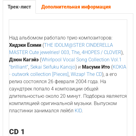
Трек-лист
Дополнительная информация
Над альбомом работало трио композиторов:
Хидэки Ёсими
(
THE IDOLM@STER CINDERELLA
MASTER Cute jewelries! 003, The
,
4HOPES / CLOVER
),
Дзюн Кагэйэ
(
Whirlpool Vocal Song Collection Vol.1
"brilliant"
,
Sekai Seifuku Kanojo
) и
Масуми Ито
(
KOKIA
- outwork collection [Pieces]
,
Wizap! The CD
), а его
релиз состоялся 26 февраля 2004 года. На
саундтрек попало 4 композиции общей
длительностью около 20 минут. Подборка является
компиляцией оригинальной музыки. Выпуском
пластинки занимался лейбл
KID
.
CD 1