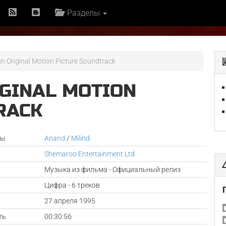
Разделы
n Original Motion Picture Soundtrack
IGINAL MOTION
RACK
ры
Anand
/
Milind
Shemaroo Entertainment Ltd
Музыка из фильма - Официальный релиз
Цифра - 6 треков
а
27 апреля 1995
ть
00:30:56