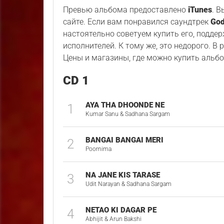
Превью альбома предоставлено
iTunes
. 
сайте. Если вам понравился саундтрек
God
настоятельно советуем купить его, подде
исполнителей. К тому же, это недорого. В
Цены и магазины, где можно купить альбо
CD 1
AYA THA DHOONDE NE
1
Kumar Sanu & Sadhana Sargam
BANGAI BANGAI MERI
2
Poornima
NA JANE KIS TARASE
3
Udit Narayan & Sadhana Sargam
NETAO KI DAGAR PE
4
Abhijit & Arun Bakshi