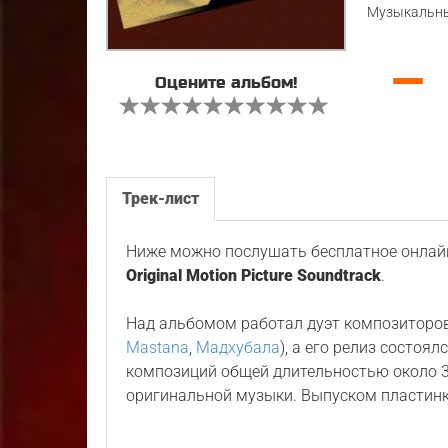
Музыкальны
—
Оцените альбом!
Трек-лист
Ниже можно послушать бесплатное онлайн
Original Motion Picture Soundtrack
.
Над альбомом работал дуэт композиторо
Mastana
,
Мадхубала
), а его релиз состоя
композиций общей длительностью около 3
оригинальной музыки. Выпуском пластин