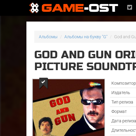
Альбомы
Альбомы на букву "G"
God and Gu
GOD AND GUN OR
PICTURE SOUNDT
Композито
Издатель
Тип релиза
Формат
Дата релиз
Длительнос