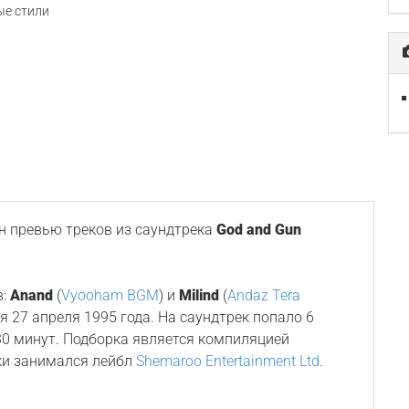
е стили
 превью треков из саундтрека
God and Gun
в:
Anand
(
Vyooham BGM
) и
Milind
(
Andaz Tera
лся 27 апреля 1995 года. На саундтрек попало 6
0 минут. Подборка является компиляцией
ки занимался лейбл
Shemaroo Entertainment Ltd
.