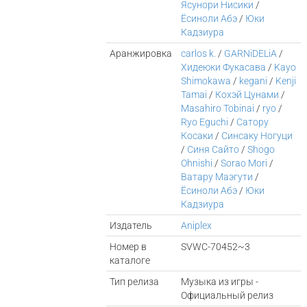
Ясунори Нисики
/
Ёсиноли Абэ
/
Юки
Кадзиура
Аранжировка
carlos k.
/
GARNiDELiA
/
Хидеюки Фукасава
/
Kayo
Shimokawa
/
kegani
/
Kenji
Tamai
/
Кохэй Цунами
/
Masahiro Tobinai
/
ryo
/
Ryo Eguchi
/
Сатору
Косаки
/
Синсаку Ногуци
/
Синя Сайто
/
Shogo
Ohnishi
/
Sorao Mori
/
Ватару Маэгути
/
Ёсиноли Абэ
/
Юки
Кадзиура
Издатель
Aniplex
Номер в
SVWC-70452~3
каталоге
Тип релиза
Музыка из игры -
Официальный релиз