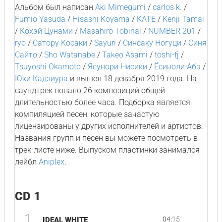
Альбом был написан
Aki Mimegumi
/
carlos k.
/
Fumio Yasuda
/
Hisashi Koyama
/
KATE
/
Kenji Tamai
/
Кохэй Цунами
/
Masahiro Tobinai
/
NUMBER 201
/
ryo
/
Сатору Косаки
/
Sayuri
/
Синсаку Ногуци
/
Синя
Сайто
/
Sho Watanabe
/
Takeo Asami
/
toshi-fj
/
Tsuyoshi Okamoto
/
Ясунори Нисики
/
Ёсиноли Абэ
/
Юки Кадзиура
и вышел 18 декабря 2019 года. На
саундтрек попало 26 композиций общей
длительностью более часа. Подборка является
компиляцией песен, которые зачастую
лицензированы у других исполнителей и артистов.
Названия групп и песен вы можете посмотреть в
трек-листе ниже. Выпуском пластинки занимался
лейбл
Aniplex
.
CD 1
1
04:15
IDEAL WHITE