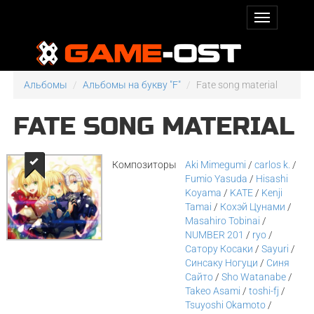
Альбомы
Альбомы на букву "F"
Fate song material
FATE SONG MATERIAL
Композиторы
Aki Mimegumi
/
carlos k.
/
Fumio Yasuda
/
Hisashi
Koyama
/
KATE
/
Kenji
Tamai
/
Кохэй Цунами
/
Masahiro Tobinai
/
NUMBER 201
/
ryo
/
Сатору Косаки
/
Sayuri
/
Синсаку Ногуци
/
Синя
Сайто
/
Sho Watanabe
/
Takeo Asami
/
toshi-fj
/
Tsuyoshi Okamoto
/