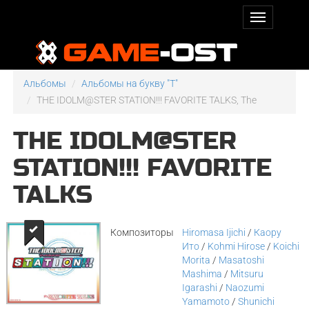
Альбомы
Альбомы на букву "T"
THE IDOLM@STER STATION!!! FAVORITE TALKS, The
THE IDOLM@STER
STATION!!! FAVORITE
TALKS
Композиторы
Hiromasa Ijichi
/
Каору
Ито
/
Kohmi Hirose
/
Koichi
Morita
/
Masatoshi
Mashima
/
Mitsuru
Igarashi
/
Naozumi
Yamamoto
/
Shunichi