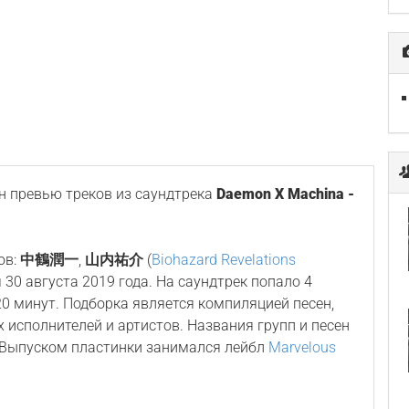
 превью треков из саундтрека
Daemon X Machina -
ов:
中鶴潤一
,
山内祐介
(
Biohazard Revelations
я 30 августа 2019 года. На саундтрек попало 4
0 минут. Подборка является компиляцией песен,
 исполнителей и артистов. Названия групп и песен
. Выпуском пластинки занимался лейбл
Marvelous