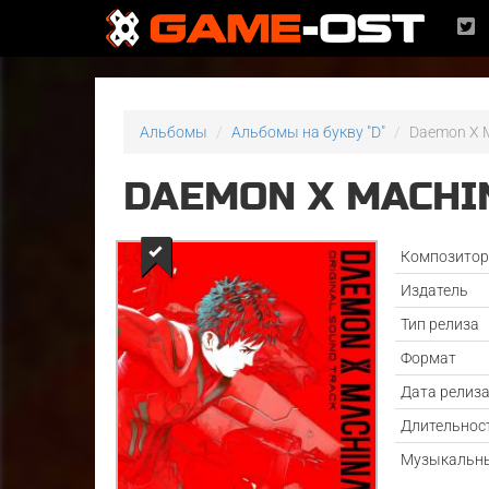
Альбомы
Альбомы на букву "D"
Daemon X M
DAEMON X MACHIN
Композито
Издатель
Тип релиза
Формат
Дата релиз
Длительнос
Музыкальны