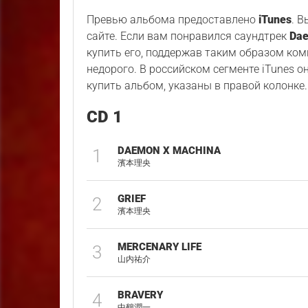
Превью альбома предоставлено
iTunes
. 
сайте. Если вам понравился саундтрек
Dae
купить его, поддержав таким образом комп
недорого. В российском сегменте iTunes о
купить альбом, указаны в правой колонке.
CD 1
DAEMON X MACHINA
1
濱本理央
GRIEF
2
濱本理央
MERCENARY LIFE
3
山内祐介
BRAVERY
4
中鶴潤一