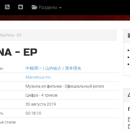
Разделы
achina - EP
A - EP
ры
中鶴潤一
/
山内祐介
/
濱本理央
Marvelous Inc.
Музыка из фильма - Официальный релиз
Цифра - 4 треков
а
30 августа 2019
ть
00:18:10
е стили